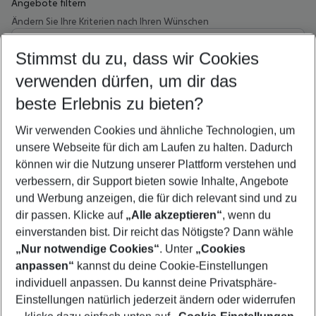
Angebote filtern
Ändern Sie Ihre Kriterien nach Ihren Wünschen
Wähle deinen Abflughafen
Beliebiger Abflughafen
Stimmst du zu, dass wir Cookies
verwenden dürfen, um dir das
Wähle deinen Reisezeitraum
11.08.26
–
09.08.27
5-8 Nächte
beste Erlebnis zu bieten?
Wer wird verreisen
Wir verwenden Cookies und ähnliche Technologien, um
2 Erwachsene
Keine Kinder
unsere Webseite für dich am Laufen zu halten. Dadurch
können wir die Nutzung unserer Plattform verstehen und
Mehr Filter anzeigen
verbessern, dir Support bieten sowie Inhalte, Angebote
und Werbung anzeigen, die für dich relevant sind und zu
dir passen. Klicke auf
„Alle akzeptieren“
, wenn du
einverstanden bist. Dir reicht das Nötigste? Dann wähle
„Nur notwendige Cookies“
. Unter
„Cookies
anpassen“
kannst du deine Cookie-Einstellungen
Footer
Footer navigation
individuell anpassen. Du kannst deine Privatsphäre-
Über uns
Einstellungen natürlich jederzeit ändern oder widerrufen