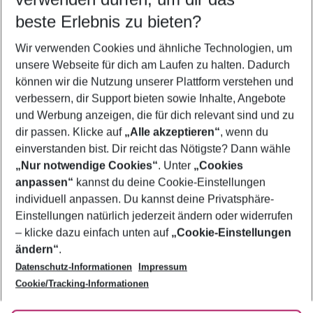
11.08.26
–
09.08.27
5-8 Nächte
beste Erlebnis zu bieten?
Wer wird verreisen
Wir verwenden Cookies und ähnliche Technologien, um
2 Erwachsene
Keine Kinder
unsere Webseite für dich am Laufen zu halten. Dadurch
können wir die Nutzung unserer Plattform verstehen und
Mehr Filter anzeigen
verbessern, dir Support bieten sowie Inhalte, Angebote
und Werbung anzeigen, die für dich relevant sind und zu
dir passen. Klicke auf
„Alle akzeptieren“
, wenn du
einverstanden bist. Dir reicht das Nötigste? Dann wähle
„Nur notwendige Cookies“
. Unter
„Cookies
anpassen“
kannst du deine Cookie-Einstellungen
Footer
Footer navigation
individuell anpassen. Du kannst deine Privatsphäre-
Über uns
Einstellungen natürlich jederzeit ändern oder widerrufen
AGB
– klicke dazu einfach unten auf
„Cookie-Einstellungen
Service & Hilfe
Bestpreisgarantie
ändern“
.
Datenschutz-Informationen
Impressum
Agenturbetreuung
Cookie-Einstellungen ändern
Folge uns
Barrierefreies Reisen
Cookie/Tracking-Informationen
Cookie-Richtlinie
Check-in
Datenschutz