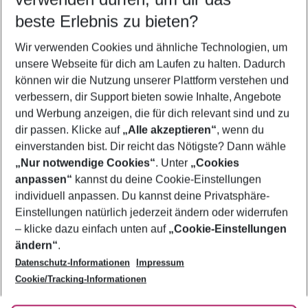
09.08.26
–
07.08.27
5-8 Nächte
beste Erlebnis zu bieten?
Wer wird verreisen
Wir verwenden Cookies und ähnliche Technologien, um
2 Erwachsene
Keine Kinder
unsere Webseite für dich am Laufen zu halten. Dadurch
können wir die Nutzung unserer Plattform verstehen und
Mehr Filter anzeigen
verbessern, dir Support bieten sowie Inhalte, Angebote
und Werbung anzeigen, die für dich relevant sind und zu
dir passen. Klicke auf
„Alle akzeptieren“
, wenn du
einverstanden bist. Dir reicht das Nötigste? Dann wähle
„Nur notwendige Cookies“
. Unter
„Cookies
anpassen“
kannst du deine Cookie-Einstellungen
Footer
Footer navigation
individuell anpassen. Du kannst deine Privatsphäre-
Über uns
Einstellungen natürlich jederzeit ändern oder widerrufen
AGB
– klicke dazu einfach unten auf
„Cookie-Einstellungen
Service & Hilfe
Bestpreisgarantie
ändern“
.
Datenschutz-Informationen
Impressum
Agenturbetreuung
Cookie-Einstellungen ändern
Folge uns
Barrierefreies Reisen
Cookie/Tracking-Informationen
Cookie-Richtlinie
Check-in
Datenschutz