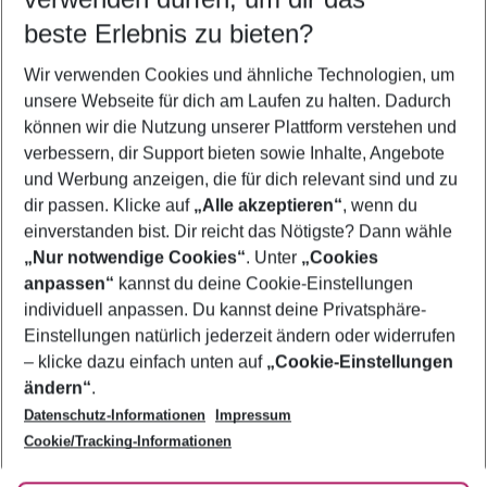
08.08.26
–
06.08.27
5-8 Nächte
beste Erlebnis zu bieten?
Wer wird verreisen
Wir verwenden Cookies und ähnliche Technologien, um
2 Erwachsene
Keine Kinder
unsere Webseite für dich am Laufen zu halten. Dadurch
können wir die Nutzung unserer Plattform verstehen und
Mehr Filter anzeigen
verbessern, dir Support bieten sowie Inhalte, Angebote
und Werbung anzeigen, die für dich relevant sind und zu
dir passen. Klicke auf
„Alle akzeptieren“
, wenn du
einverstanden bist. Dir reicht das Nötigste? Dann wähle
„Nur notwendige Cookies“
. Unter
„Cookies
anpassen“
kannst du deine Cookie-Einstellungen
Footer
Footer navigation
individuell anpassen. Du kannst deine Privatsphäre-
Über uns
Einstellungen natürlich jederzeit ändern oder widerrufen
AGB
– klicke dazu einfach unten auf
„Cookie-Einstellungen
Service & Hilfe
Bestpreisgarantie
ändern“
.
Datenschutz-Informationen
Impressum
Agenturbetreuung
Cookie-Einstellungen ändern
Folge uns
Barrierefreies Reisen
Cookie/Tracking-Informationen
Cookie-Richtlinie
Check-in
Datenschutz