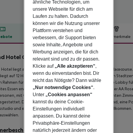
ähnliche Technologien, um
unsere Webseite für dich am
Laufen zu halten. Dadurch
können wir die Nutzung unserer
Plattform verstehen und
ebote
Hotelbeschreibung
Hotelmerkmale
verbessern, dir Support bieten
sowie Inhalte, Angebote und
lbeschreibung
Werbung anzeigen, die für dich
d Hotel Gosforth Park Newcastle
relevant sind und zu dir passen.
4
Klicke auf
„Alle akzeptieren“
,
 Hotel liegt außerhalb des Zentrums, direkt an der Newcastle Racecourse.
wenn du einverstanden bist. Dir
liegt auf 12 Hektar Parklandschaft in der Nähe des pulsierenden Stadtze
reicht das Nötigste? Dann wähle
n Rahmen für Kurzaufenthalte und Geschäftsreisen. Die schicke Lobby f
„Nur notwendige Cookies“
.
ites Essen erwartet euch im Park Restaurant, dem Gewinner einer AA Roset
Unter
„Cookies anpassen“
rsonen, mit Catering und einer Executive Lounge. Die charmanten Zimme
kannst du deine Cookie-
usgestattet. Das Hotel bietet einen eigenen Pool, ein Hallenbad, eine Po
sstudio und eine Sauna. Die Gäste sind am Frühstücksbuffet willkommen
Einstellungen individuell
auswählen.
anpassen. Du kannst deine
Privatsphäre-Einstellungen
merbeschreibung
natürlich jederzeit ändern oder