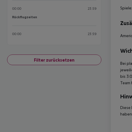
Spiele
00:00
23:59
Rückflugzeiten
Rückflugzeiten
Zusä
00:00
23:59
Americ
Wich
Filter zurücksetzen
Bei pl
jeweil
bis 3:
Team 
Hinw
Diese 
haben,