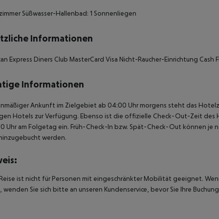
zimmer Süßwasser-Hallenbad: 1 Sonnenliegen
tzliche Informationen
an Express Diners Club MasterCard Visa Nicht-Raucher-Einrichtung Cash F
tige Informationen
anmäßiger Ankunft im Zielgebiet ab 04:00 Uhr morgens steht das Hotelz
igen Hotels zur Verfügung. Ebenso ist die offizielle Check-Out-Zeit des 
00 Uhr am Folgetag ein. Früh-Check-In bzw. Spät-Check-Out können je n
hinzugebucht werden.
eis:
Reise ist nicht für Personen mit eingeschränkter Mobilität geeignet. We
 wenden Sie sich bitte an unseren Kundenservice, bevor Sie Ihre Buchung