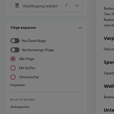
Verpflegung wählen
Badez
Tee-/
Badez
nein
K
Flüge anpassen
Ver
Nur Direktflüge
Frühst
Nur Eurowings-Flüge
Alle Flüge
Spor
Mit Koffer
Squash
Ohne Koffer
Flugdauer
Well
Flugdauer
Badew
Bis zu 24 Stunden
Abflugzeiten
Abflugzeiten
Unte