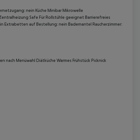
ernetzugang: nein
Küche
Minibar
Mikrowelle
Zentralheizung
Safe
Für Rollstühle geeignet
Barrierefreies
in
Extrabetten auf Bestellung: nein
Bademantel
Raucherzimmer:
en nach Menüwahl Diätküche Warmes Frühstück Picknick
 akzeptieren