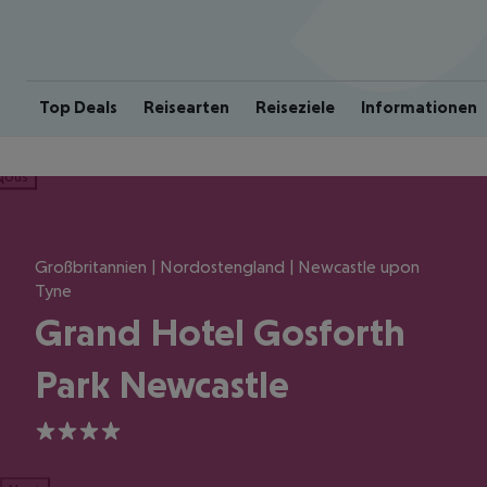
Top Deals
Reisearten
Reiseziele
Informationen
ious
Großbritannien | Nordostengland | Newcastle upon
Tyne
Grand Hotel Gosforth
Park Newcastle
4