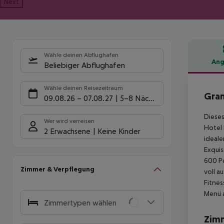
Next
Wähle deinen Abflughafen
Ang
Beliebiger Abflughafen
Hote
Wähle deinen Reisezeitraum
Gran
09.08.26
–
07.08.27
5-8 Nächte
Dieses
Wer wird verreisen
Hotel 
2 Erwachsene
Keine Kinder
ideale
Exquis
600 Pe
Zimmer & Verpflegung
voll a
Fitnes
Menü 
Zimmertypen wählen
Zim