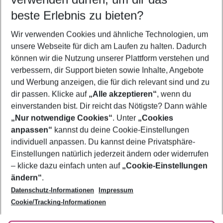
10.08.26
–
08.08.27
5-8 Nächte
beste Erlebnis zu bieten?
Wer wird verreisen
Wir verwenden Cookies und ähnliche Technologien, um
2 Erwachsene
Keine Kinder
unsere Webseite für dich am Laufen zu halten. Dadurch
können wir die Nutzung unserer Plattform verstehen und
Mehr Filter anzeigen
verbessern, dir Support bieten sowie Inhalte, Angebote
und Werbung anzeigen, die für dich relevant sind und zu
dir passen. Klicke auf
„Alle akzeptieren“
, wenn du
einverstanden bist. Dir reicht das Nötigste? Dann wähle
„Nur notwendige Cookies“
. Unter
„Cookies
anpassen“
kannst du deine Cookie-Einstellungen
Footer
Footer navigation
individuell anpassen. Du kannst deine Privatsphäre-
Über uns
Einstellungen natürlich jederzeit ändern oder widerrufen
AGB
– klicke dazu einfach unten auf
„Cookie-Einstellungen
Service & Hilfe
Bestpreisgarantie
ändern“
.
Datenschutz-Informationen
Impressum
Agenturbetreuung
Cookie-Einstellungen ändern
Folge uns
Barrierefreies Reisen
Cookie/Tracking-Informationen
Cookie-Richtlinie
Check-in
Datenschutz