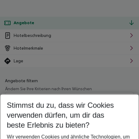
Angebote
Hotelbeschreibung
Hotelmerkmale
Lage
Angebote filtern
Ändern Sie Ihre Kriterien nach Ihren Wünschen
Wähle deinen Abflughafen
Beliebiger Abflughafen
Stimmst du zu, dass wir Cookies
verwenden dürfen, um dir das
Wähle deinen Reisezeitraum
09.08.26
–
07.08.27
5-8 Nächte
beste Erlebnis zu bieten?
Wer wird verreisen
Wir verwenden Cookies und ähnliche Technologien, um
2 Erwachsene
Keine Kinder