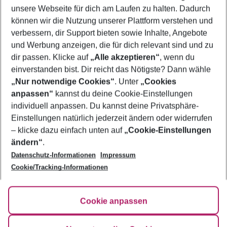
unsere Webseite für dich am Laufen zu halten. Dadurch
können wir die Nutzung unserer Plattform verstehen und
Mehr Filter anzeigen
verbessern, dir Support bieten sowie Inhalte, Angebote
und Werbung anzeigen, die für dich relevant sind und zu
dir passen. Klicke auf
„Alle akzeptieren“
, wenn du
einverstanden bist. Dir reicht das Nötigste? Dann wähle
„Nur notwendige Cookies“
. Unter
„Cookies
anpassen“
kannst du deine Cookie-Einstellungen
Footer
Footer navigation
individuell anpassen. Du kannst deine Privatsphäre-
Über uns
Einstellungen natürlich jederzeit ändern oder widerrufen
AGB
– klicke dazu einfach unten auf
„Cookie-Einstellungen
Service & Hilfe
Bestpreisgarantie
ändern“
.
Datenschutz-Informationen
Impressum
Agenturbetreuung
Cookie-Einstellungen ändern
Folge uns
Barrierefreies Reisen
Cookie/Tracking-Informationen
Cookie-Richtlinie
Check-in
Datenschutz
FAQ
Fakten
Cookie anpassen
HanseMerkur Reiseversicherung
Flexibel buchen
Hilfe & Kontakt
Impressum
Newsletter