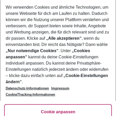
Wer wird verreisen
Wir verwenden Cookies und ähnliche Technologien, um
2 Erwachsene
Keine Kinder
unsere Webseite für dich am Laufen zu halten. Dadurch
können wir die Nutzung unserer Plattform verstehen und
Mehr Filter anzeigen
verbessern, dir Support bieten sowie Inhalte, Angebote
und Werbung anzeigen, die für dich relevant sind und zu
dir passen. Klicke auf
„Alle akzeptieren“
, wenn du
einverstanden bist. Dir reicht das Nötigste? Dann wähle
„Nur notwendige Cookies“
. Unter
„Cookies
anpassen“
kannst du deine Cookie-Einstellungen
Footer
Footer navigation
individuell anpassen. Du kannst deine Privatsphäre-
Über uns
Einstellungen natürlich jederzeit ändern oder widerrufen
AGB
– klicke dazu einfach unten auf
„Cookie-Einstellungen
Service & Hilfe
Bestpreisgarantie
ändern“
.
Datenschutz-Informationen
Impressum
Agenturbetreuung
Cookie-Einstellungen ändern
Folge uns
Barrierefreies Reisen
Cookie/Tracking-Informationen
Cookie-Richtlinie
Check-in
Datenschutz
FAQ
Fakten
Cookie anpassen
HanseMerkur Reiseversicherung
Flexibel buchen