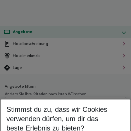
Angebote
Hotelbeschreibung
Hotelmerkmale
Lage
Angebote filtern
Ändern Sie Ihre Kriterien nach Ihren Wünschen
Wähle deinen Abflughafen
Beliebiger Abflughafen
Stimmst du zu, dass wir Cookies
verwenden dürfen, um dir das
Wähle deinen Reisezeitraum
09.08.26
–
07.08.27
5-8 Nächte
beste Erlebnis zu bieten?