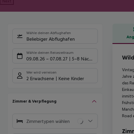
Next
Wähle deinen Abflughafen
Ang
Beliebiger Abflughafen
Hote
Wähle deinen Reisezeitraum
Wild
09.08.26
–
07.08.27
5-8 Nächte
Vintag
Wer wird verreisen
Jahre 
2 Erwachsene
Keine Kinder
das Ra
Einkau
inmitt
Zimmer & Verpflegung
Frühst
Manche
Road e
Zimmertypen wählen
Zim