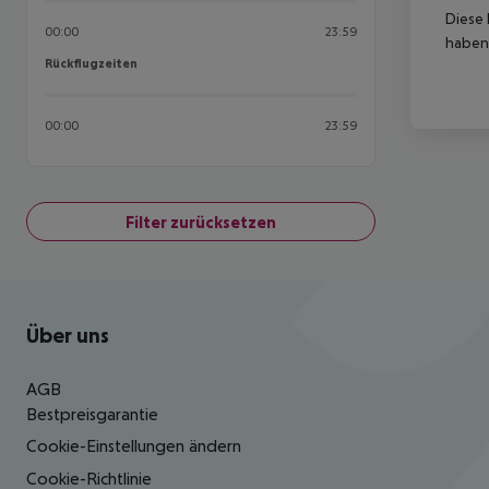
Diese 
00:00
23:59
haben,
Rückflugzeiten
Rückflugzeiten
00:00
23:59
Filter zurücksetzen
Footer
Footer navigation
Über uns
AGB
Bestpreisgarantie
Cookie-Einstellungen ändern
Cookie-Richtlinie