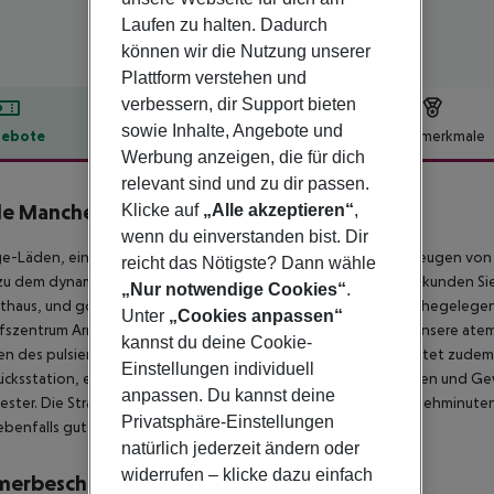
Laufen zu halten. Dadurch
können wir die Nutzung unserer
Plattform verstehen und
verbessern, dir Support bieten
sowie Inhalte, Angebote und
ebote
Hotelbeschreibung
Hotelmerkmale
Werbung anzeigen, die für dich
lbeschreibung
relevant sind und zu dir passen.
e Manchester City Centre
Klicke auf
„Alle akzeptieren“
,
4
wenn du einverstanden bist. Dir
e-Läden, einladende Pubs und beeindruckende Architektur zeugen von de
reicht das Nötigste? Dann wähle
zu dem dynamischen Herzen der Stadt, das Sie heute sehen. Erkunden Si
„Nur notwendige Cookies“
.
thaus, und gönnen Sie sich vielleicht eine Mahlzeit in einem nahegeleg
Unter
„Cookies anpassen“
fszentrum Arndale befinden sich praktisch direkt vor der Tür. Unsere 
kannst du deine Cookie-
en des pulsierenden Charmes der Stadt. Dieses Aparthotel bietet zudem 
Einstellungen individuell
ücksstation, einen Fitnessraum mit verschiedenen Cardiogeräten und Ge
anpassen. Du kannst deine
ster. Die Straßenbahnhaltestelle St. Peter''s Square ist nur 2 Gehminu
Privatsphäre-Einstellungen
benfalls gut erreichbar ist.
natürlich jederzeit ändern oder
widerrufen – klicke dazu einfach
merbeschreibung