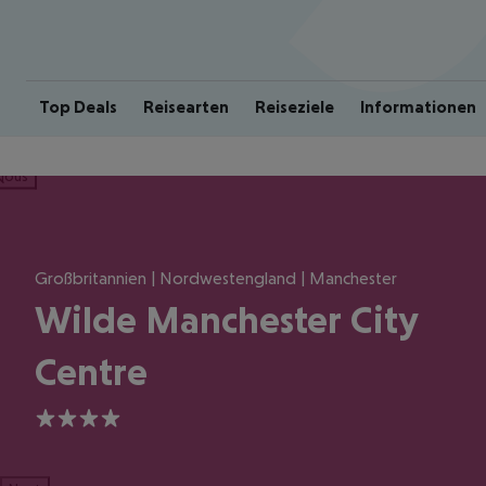
Top Deals
Reisearten
Reiseziele
Informationen
ious
Großbritannien | Nordwestengland | Manchester
Wilde Manchester City
Centre
4