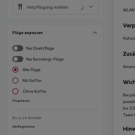
Verpflegung wählen
WLAN-
Ver
Flüge anpassen
Frühst
Nur Direktflüge
Zusä
Nur Eurowings-Flüge
Americ
Alle Flüge
Mit Koffer
Wich
Ohne Koffer
Bei pl
Flugdauer
Flugdauer
jeweil
bis 3:
Team 
Bis zu 24 Stunden
Abflugzeiten
Abflugzeiten
Hinw