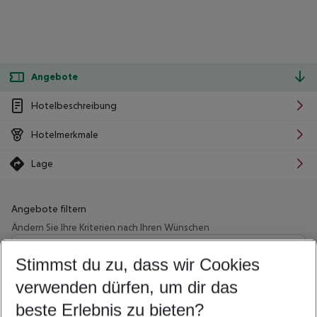
Angebote
Hotelbeschreibung
Hotelmerkmale
Lage
Angebote filtern
Ändern Sie Ihre Kriterien nach Ihren Wünschen
Wähle deinen Abflughafen
Beliebiger Abflughafen
Stimmst du zu, dass wir Cookies
verwenden dürfen, um dir das
Wähle deinen Reisezeitraum
11.08.26
–
09.08.27
5-8 Nächte
beste Erlebnis zu bieten?