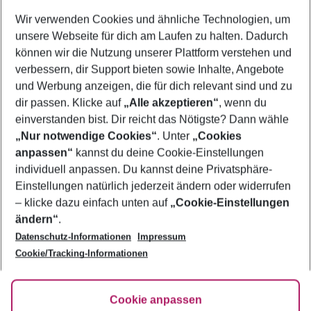
Wer wird verreisen
Wir verwenden Cookies und ähnliche Technologien, um
2 Erwachsene
Keine Kinder
unsere Webseite für dich am Laufen zu halten. Dadurch
können wir die Nutzung unserer Plattform verstehen und
Mehr Filter anzeigen
verbessern, dir Support bieten sowie Inhalte, Angebote
und Werbung anzeigen, die für dich relevant sind und zu
dir passen. Klicke auf
„Alle akzeptieren“
, wenn du
einverstanden bist. Dir reicht das Nötigste? Dann wähle
„Nur notwendige Cookies“
. Unter
„Cookies
anpassen“
kannst du deine Cookie-Einstellungen
Footer
Footer navigation
individuell anpassen. Du kannst deine Privatsphäre-
Über uns
Einstellungen natürlich jederzeit ändern oder widerrufen
AGB
– klicke dazu einfach unten auf
„Cookie-Einstellungen
Service & Hilfe
Bestpreisgarantie
ändern“
.
Datenschutz-Informationen
Impressum
Agenturbetreuung
Cookie-Einstellungen ändern
Folge uns
Barrierefreies Reisen
Cookie/Tracking-Informationen
Cookie-Richtlinie
Check-in
Datenschutz
FAQ
Fakten
Cookie anpassen
HanseMerkur Reiseversicherung
Flexibel buchen