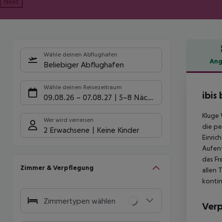
Next
Wähle deinen Abflughafen
Ang
Beliebiger Abflughafen
Hote
Wähle deinen Reisezeitraum
ibis
09.08.26
–
07.08.27
5-8 Nächte
Kluge 
Wer wird verreisen
die pe
2 Erwachsene
Keine Kinder
Einric
Aufent
das Fr
Zimmer & Verpflegung
allen 
kontin
Zimmertypen wählen
Ver