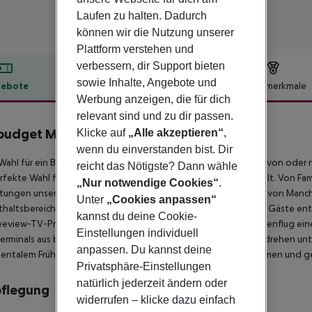
Laufen zu halten. Dadurch
können wir die Nutzung unserer
Plattform verstehen und
verbessern, dir Support bieten
sowie Inhalte, Angebote und
ebote
Hotelbeschreibung
Hotelmerkmale
Werbung anzeigen, die für dich
lbeschreibung
relevant sind und zu dir passen.
 budget Manchester Airport
Klicke auf
„Alle akzeptieren“
,
2
wenn du einverstanden bist. Dir
Wahl für ein Budget-Hotel, ideal für Alltagsabenteurer. Ob Sie von oder 
reicht das Nötigste? Dann wähle
rfekte Wahl für einen komfortablen und praktischen Aufenthalt. Von Fam
„Nur notwendige Cookies“
.
htungen unseres ibis budget Hotels erleichtern Ihnen die Reise von Man
Unter
„Cookies anpassen“
haltsbereiche und elegante, luftige Zimmer, in denen sich die Gäste e
kannst du deine Cookie-
eeview-TV-Programm oder nehmen Sie nach einem Langstreckenflug eine 
Einstellungen individuell
Terminals aus bequem zu Fuß erreichbar, so dass Sie im Handumdrehen un
anpassen. Du kannst deine
entalem Frühstück. Oder nehmen Sie Ihr Frühstück zum Mitnehmen und ge
Privatsphäre-Einstellungen
natürlich jederzeit ändern oder
pflegung
widerrufen – klicke dazu einfach