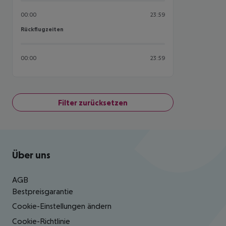
00:00
23:59
Rückflugzeiten
Rückflugzeiten
00:00
23:59
Filter zurücksetzen
Footer
Footer navigation
Über uns
AGB
Bestpreisgarantie
Cookie-Einstellungen ändern
Cookie-Richtlinie