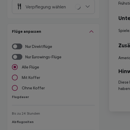
Frühst
Verpflegung wählen
Unte
Spiel
Flüge anpassen
Zusä
Nur Direktflüge
Nur Eurowings-Flüge
Americ
Alle Flüge
Hinw
Mit Koffer
Diese 
Ohne Koffer
haben,
Flugdauer
Flugdauer
Bis zu 24 Stunden
Abflugzeiten
Abflugzeiten