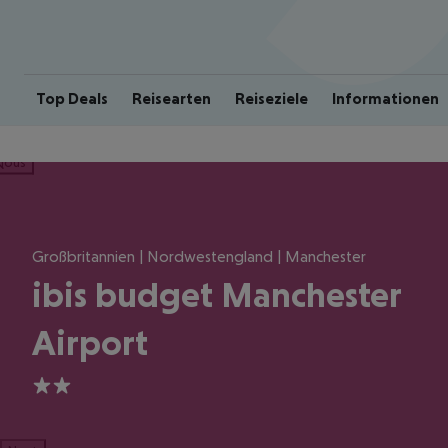
Top Deals
Reisearten
Reiseziele
Informationen
ious
Großbritannien | Nordwestengland | Manchester
ibis budget Manchester
Airport
2