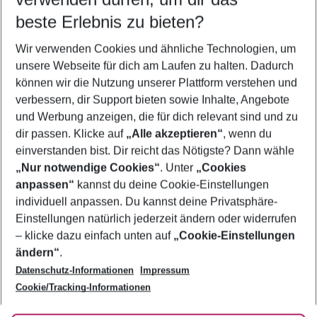
12.08.26
–
10.08.27
5-8 Nächte
beste Erlebnis zu bieten?
Wer wird verreisen
Wir verwenden Cookies und ähnliche Technologien, um
2 Erwachsene
Keine Kinder
unsere Webseite für dich am Laufen zu halten. Dadurch
können wir die Nutzung unserer Plattform verstehen und
Mehr Filter anzeigen
verbessern, dir Support bieten sowie Inhalte, Angebote
und Werbung anzeigen, die für dich relevant sind und zu
dir passen. Klicke auf
„Alle akzeptieren“
, wenn du
einverstanden bist. Dir reicht das Nötigste? Dann wähle
„Nur notwendige Cookies“
. Unter
„Cookies
anpassen“
kannst du deine Cookie-Einstellungen
Footer
Footer navigation
individuell anpassen. Du kannst deine Privatsphäre-
Über uns
Einstellungen natürlich jederzeit ändern oder widerrufen
AGB
– klicke dazu einfach unten auf
„Cookie-Einstellungen
Service & Hilfe
Bestpreisgarantie
ändern“
.
Datenschutz-Informationen
Impressum
Agenturbetreuung
Cookie-Einstellungen ändern
Folge uns
Barrierefreies Reisen
Cookie/Tracking-Informationen
Cookie-Richtlinie
Check-in
Datenschutz