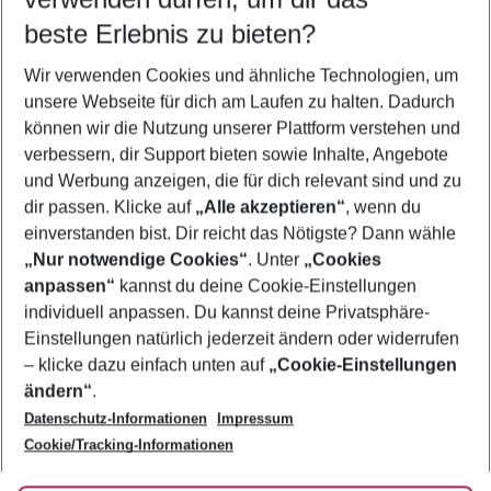
11.08.26
–
09.08.27
5-8 Nächte
beste Erlebnis zu bieten?
Wer wird verreisen
Wir verwenden Cookies und ähnliche Technologien, um
2 Erwachsene
Keine Kinder
unsere Webseite für dich am Laufen zu halten. Dadurch
können wir die Nutzung unserer Plattform verstehen und
Mehr Filter anzeigen
verbessern, dir Support bieten sowie Inhalte, Angebote
und Werbung anzeigen, die für dich relevant sind und zu
dir passen. Klicke auf
„Alle akzeptieren“
, wenn du
einverstanden bist. Dir reicht das Nötigste? Dann wähle
„Nur notwendige Cookies“
. Unter
„Cookies
anpassen“
kannst du deine Cookie-Einstellungen
Footer
Footer navigation
individuell anpassen. Du kannst deine Privatsphäre-
Über uns
Einstellungen natürlich jederzeit ändern oder widerrufen
AGB
– klicke dazu einfach unten auf
„Cookie-Einstellungen
Service & Hilfe
Bestpreisgarantie
ändern“
.
Datenschutz-Informationen
Impressum
Agenturbetreuung
Cookie-Einstellungen ändern
Folge uns
Barrierefreies Reisen
Cookie/Tracking-Informationen
Cookie-Richtlinie
Check-in
Datenschutz