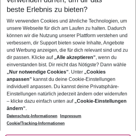
09.08.26
–
07.08.27
5-8 Nächte
beste Erlebnis zu bieten?
Wer wird verreisen
Wir verwenden Cookies und ähnliche Technologien, um
2 Erwachsene
Keine Kinder
unsere Webseite für dich am Laufen zu halten. Dadurch
können wir die Nutzung unserer Plattform verstehen und
Mehr Filter anzeigen
verbessern, dir Support bieten sowie Inhalte, Angebote
und Werbung anzeigen, die für dich relevant sind und zu
dir passen. Klicke auf
„Alle akzeptieren“
, wenn du
einverstanden bist. Dir reicht das Nötigste? Dann wähle
„Nur notwendige Cookies“
. Unter
„Cookies
anpassen“
kannst du deine Cookie-Einstellungen
Footer
Footer navigation
individuell anpassen. Du kannst deine Privatsphäre-
Über uns
Einstellungen natürlich jederzeit ändern oder widerrufen
AGB
– klicke dazu einfach unten auf
„Cookie-Einstellungen
Service & Hilfe
Bestpreisgarantie
ändern“
.
Datenschutz-Informationen
Impressum
Agenturbetreuung
Cookie-Einstellungen ändern
Folge uns
Barrierefreies Reisen
Cookie/Tracking-Informationen
Cookie-Richtlinie
Check-in
Datenschutz