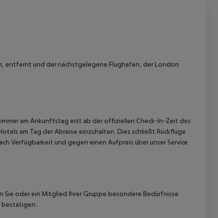
h, entfernt und der nächstgelegene Flughafen, der London
immer am Ankunftstag erst ab der offiziellen Check-In-Zeit des
Hotels am Tag der Abreise einzuhalten. Dies schließt Rückflüge
ach Verfügbarkeit und gegen einen Aufpreis über unser Service
nn Sie oder ein Mitglied Ihrer Gruppe besondere Bedürfnisse
 bestätigen.