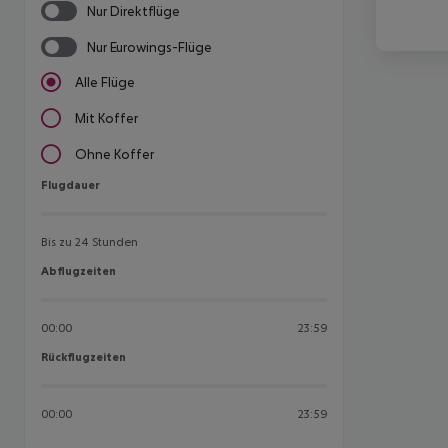
Nur Direktflüge
Nur Eurowings-Flüge
Alle Flüge
Mit Koffer
Ohne Koffer
Flugdauer
Flugdauer
Bis zu 24 Stunden
Abflugzeiten
Abflugzeiten
00:00
23:59
Rückflugzeiten
Rückflugzeiten
00:00
23:59