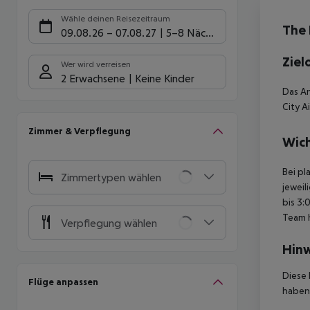
Hote
Wähle deinen Reisezeitraum
The 
09.08.26
–
07.08.27
5-8 Nächte
Ziel
Wer wird verreisen
2 Erwachsene
Keine Kinder
Das An
City A
Zimmer & Verpflegung
Wich
Bei pl
Zimmertypen wählen
jeweil
bis 3:
Team 
Verpflegung wählen
Hinw
Diese 
Flüge anpassen
haben,