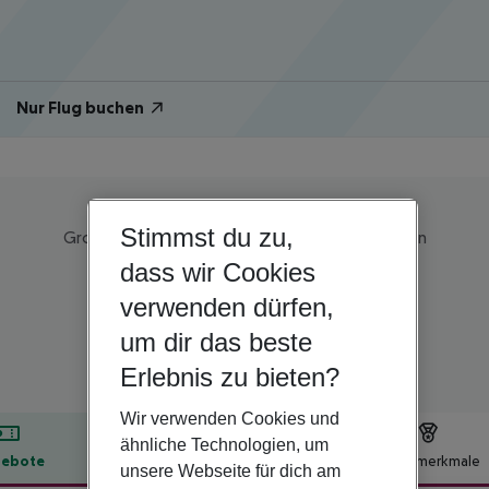
Nur Flug buchen
Stimmst du zu,
Großbritannien | London & Umgebung | London
The Kilburn Arms
dass wir Cookies
verwenden dürfen,
3
um dir das beste
Erlebnis zu bieten?
Wir verwenden Cookies und
ähnliche Technologien, um
ebote
Hotelbeschreibung
Hotelmerkmale
unsere Webseite für dich am