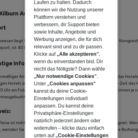
lbeschreibung
Laufen zu halten. Dadurch
können wir die Nutzung unserer
Kilburn Arms
Plattform verstehen und
3
verbessern, dir Support bieten
ort
sowie Inhalte, Angebote und
Werbung anzeigen, die für dich
wesen liegt 8 km vom Stadtzentrum von London, Vereinigtes Königreic
relevant sind und zu dir passen.
irport, ist 40 km entfernt.
Klicke auf
„Alle akzeptieren“
,
wenn du einverstanden bist. Dir
tige Informationen
reicht das Nötigste? Dann wähle
„Nur notwendige Cookies“
.
anmäßiger Ankunft im Zielgebiet ab 04:00 Uhr morgens steht das Hotelz
igen Hotels zur Verfügung. Ebenso ist die offizielle Check-Out-Zeit des 
Unter
„Cookies anpassen“
00 Uhr am Folgetag ein. Früh-Check-In bzw. Spät-Check-Out können je n
kannst du deine Cookie-
hinzugebucht werden.
Einstellungen individuell
anpassen. Du kannst deine
eis:
Privatsphäre-Einstellungen
natürlich jederzeit ändern oder
Reise ist nicht für Personen mit eingeschränkter Mobilität geeignet. We
widerrufen – klicke dazu einfach
 wenden Sie sich bitte an unseren Kundenservice, bevor Sie Ihre Buchung
unten auf
„Cookie-Einstellungen