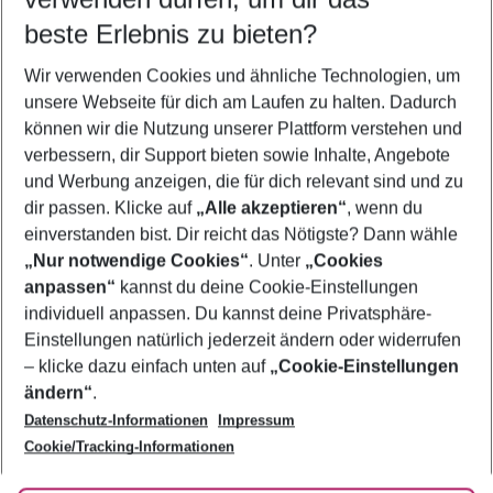
09.08.26
–
07.08.27
5-8 Nächte
beste Erlebnis zu bieten?
Wer wird verreisen
Wir verwenden Cookies und ähnliche Technologien, um
2 Erwachsene
Keine Kinder
unsere Webseite für dich am Laufen zu halten. Dadurch
können wir die Nutzung unserer Plattform verstehen und
Mehr Filter anzeigen
verbessern, dir Support bieten sowie Inhalte, Angebote
und Werbung anzeigen, die für dich relevant sind und zu
dir passen. Klicke auf
„Alle akzeptieren“
, wenn du
einverstanden bist. Dir reicht das Nötigste? Dann wähle
„Nur notwendige Cookies“
. Unter
„Cookies
anpassen“
kannst du deine Cookie-Einstellungen
Footer
Footer navigation
individuell anpassen. Du kannst deine Privatsphäre-
Über uns
Einstellungen natürlich jederzeit ändern oder widerrufen
AGB
– klicke dazu einfach unten auf
„Cookie-Einstellungen
Service & Hilfe
Bestpreisgarantie
ändern“
.
Datenschutz-Informationen
Impressum
Agenturbetreuung
Cookie-Einstellungen ändern
Folge uns
Barrierefreies Reisen
Cookie/Tracking-Informationen
Cookie-Richtlinie
Check-in
Datenschutz