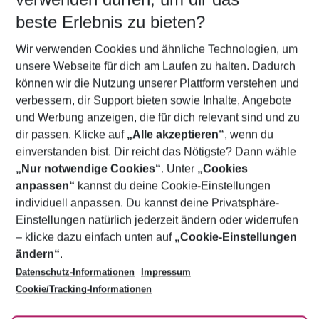
09.08.26
–
07.08.27
5-8 Nächte
beste Erlebnis zu bieten?
Wer wird verreisen
Wir verwenden Cookies und ähnliche Technologien, um
2 Erwachsene
Keine Kinder
unsere Webseite für dich am Laufen zu halten. Dadurch
können wir die Nutzung unserer Plattform verstehen und
Mehr Filter anzeigen
verbessern, dir Support bieten sowie Inhalte, Angebote
und Werbung anzeigen, die für dich relevant sind und zu
dir passen. Klicke auf
„Alle akzeptieren“
, wenn du
einverstanden bist. Dir reicht das Nötigste? Dann wähle
„Nur notwendige Cookies“
. Unter
„Cookies
anpassen“
kannst du deine Cookie-Einstellungen
Footer
Footer navigation
individuell anpassen. Du kannst deine Privatsphäre-
Über uns
Einstellungen natürlich jederzeit ändern oder widerrufen
AGB
– klicke dazu einfach unten auf
„Cookie-Einstellungen
Service & Hilfe
Bestpreisgarantie
ändern“
.
Datenschutz-Informationen
Impressum
Agenturbetreuung
Cookie-Einstellungen ändern
Folge uns
Barrierefreies Reisen
Cookie/Tracking-Informationen
Cookie-Richtlinie
Check-in
Datenschutz