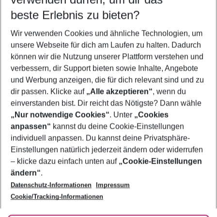
10.08.26
–
08.08.27
5-8 Nächte
beste Erlebnis zu bieten?
Wer wird verreisen
Wir verwenden Cookies und ähnliche Technologien, um
2 Erwachsene
Keine Kinder
unsere Webseite für dich am Laufen zu halten. Dadurch
können wir die Nutzung unserer Plattform verstehen und
Mehr Filter anzeigen
verbessern, dir Support bieten sowie Inhalte, Angebote
und Werbung anzeigen, die für dich relevant sind und zu
dir passen. Klicke auf
„Alle akzeptieren“
, wenn du
einverstanden bist. Dir reicht das Nötigste? Dann wähle
„Nur notwendige Cookies“
. Unter
„Cookies
anpassen“
kannst du deine Cookie-Einstellungen
Footer
Footer navigation
individuell anpassen. Du kannst deine Privatsphäre-
Über uns
Einstellungen natürlich jederzeit ändern oder widerrufen
AGB
– klicke dazu einfach unten auf
„Cookie-Einstellungen
Service & Hilfe
Bestpreisgarantie
ändern“
.
Datenschutz-Informationen
Impressum
Agenturbetreuung
Cookie-Einstellungen ändern
Folge uns
Barrierefreies Reisen
Cookie/Tracking-Informationen
Cookie-Richtlinie
Check-in
Datenschutz