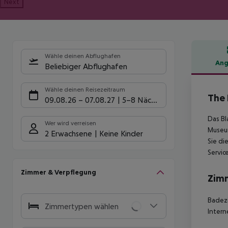
Next
Wähle deinen Abflughafen
Ang
Beliebiger Abflughafen
Hote
Wähle deinen Reisezeitraum
The 
09.08.26
–
07.08.27
5-8 Nächte
Das Bl
Wer wird verreisen
Museum
2 Erwachsene
Keine Kinder
Sie di
Servic
Zimmer & Verpflegung
Zim
Badezi
Zimmertypen wählen
Intern