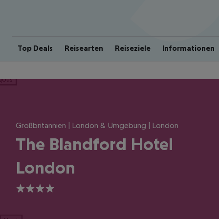
Top Deals
Reisearten
Reiseziele
Informationen
ious
Großbritannien | London & Umgebung | London
The Blandford Hotel
London
4