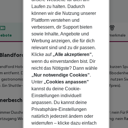
Laufen zu halten. Dadurch
können wir die Nutzung unserer
Plattform verstehen und
verbessern, dir Support bieten
sowie Inhalte, Angebote und
ebote
Hotelbeschreibung
Hotelmerkmale
Werbung anzeigen, die für dich
lbeschreibung
relevant sind und zu dir passen.
Blandford Hotel London
Klicke auf
„Alle akzeptieren“
,
4
wenn du einverstanden bist. Dir
andford Hotel befindet sich im Herzen von London, nur einen kurzen 
reicht das Nötigste? Dann wähle
 entfernt. Dieses Hotel bietet 34 klimatisierte Zimmer mit Fußboden
„Nur notwendige Cookies“
.
e gastronomischen Angebote im hoteleigenen Restaurant und nutzen Sie
Unter
„Cookies anpassen“
e. Ein Shuttle-Service in die Umgebung ist verfügbar (gegen Aufpreis).
kannst du deine Cookie-
Einstellungen individuell
merbeschreibung
anpassen. Du kannst deine
Privatsphäre-Einstellungen
mmer Dusche Haartrockner Internetzugang: nein Wohnzimmer: nein Für R
natürlich jederzeit ändern oder
etzugang Wiege auf Bestellung: nein Extrabetten auf Bestellung: nein Ra
widerrufen – klicke dazu einfach