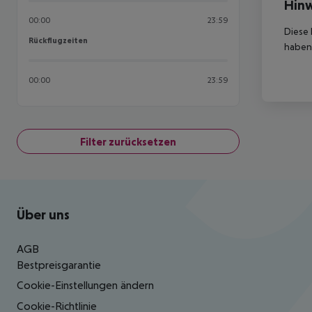
Hinw
00:00
23:59
Diese 
Rückflugzeiten
Rückflugzeiten
haben,
00:00
23:59
Filter zurücksetzen
Footer
Footer navigation
Über uns
AGB
Bestpreisgarantie
Cookie-Einstellungen ändern
Cookie-Richtlinie