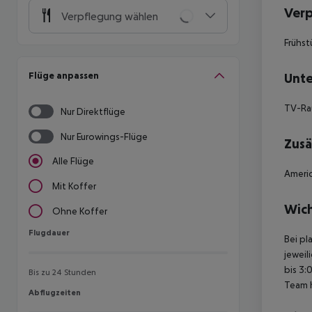
Ver
Verpflegung wählen
Frühst
Flüge anpassen
Unte
TV-R
Nur Direktflüge
Nur Eurowings-Flüge
Zusä
Alle Flüge
Americ
Mit Koffer
Wich
Ohne Koffer
Flugdauer
Flugdauer
Bei pl
jeweil
bis 3:
Bis zu 24 Stunden
Team 
Abflugzeiten
Abflugzeiten