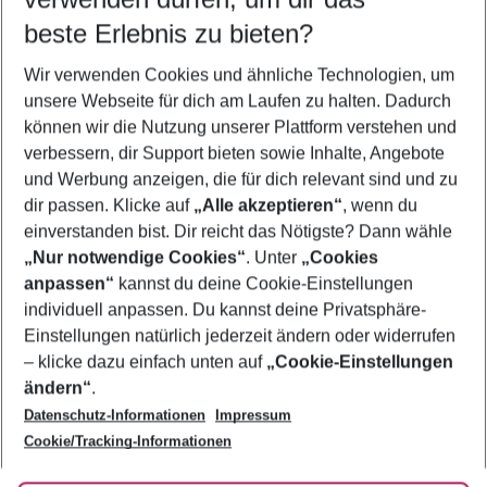
10.08.26
–
08.08.27
5-8 Nächte
beste Erlebnis zu bieten?
Wer wird verreisen
Wir verwenden Cookies und ähnliche Technologien, um
2 Erwachsene
Keine Kinder
unsere Webseite für dich am Laufen zu halten. Dadurch
können wir die Nutzung unserer Plattform verstehen und
Mehr Filter anzeigen
verbessern, dir Support bieten sowie Inhalte, Angebote
und Werbung anzeigen, die für dich relevant sind und zu
dir passen. Klicke auf
„Alle akzeptieren“
, wenn du
einverstanden bist. Dir reicht das Nötigste? Dann wähle
„Nur notwendige Cookies“
. Unter
„Cookies
anpassen“
kannst du deine Cookie-Einstellungen
Footer
Footer navigation
individuell anpassen. Du kannst deine Privatsphäre-
Über uns
Einstellungen natürlich jederzeit ändern oder widerrufen
AGB
– klicke dazu einfach unten auf
„Cookie-Einstellungen
Service & Hilfe
Bestpreisgarantie
ändern“
.
Datenschutz-Informationen
Impressum
Agenturbetreuung
Cookie-Einstellungen ändern
Folge uns
Barrierefreies Reisen
Cookie/Tracking-Informationen
Cookie-Richtlinie
Check-in
Datenschutz