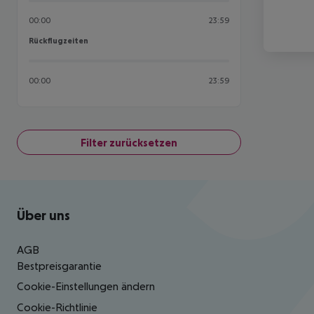
00:00
23:59
Rückflugzeiten
Rückflugzeiten
00:00
23:59
Filter zurücksetzen
Footer
Footer navigation
Über uns
AGB
Bestpreisgarantie
Cookie-Einstellungen ändern
Cookie-Richtlinie