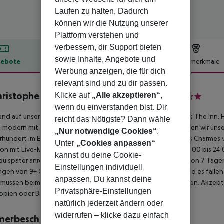
Laufen zu halten. Dadurch
können wir die Nutzung unserer
Plattform verstehen und
verbessern, dir Support bieten
sowie Inhalte, Angebote und
ebote
Hotelbeschreibung
Hotelmerkmale
Werbung anzeigen, die für dich
lbeschreibung
relevant sind und zu dir passen.
hristopher’s Inn London Bridge - The Inn
Klicke auf
„Alle akzeptieren“
,
3
wenn du einverstanden bist. Dir
end auf unserem allerersten Londoner Hostel, St Christopher''s The Inn.
reicht das Nötigste? Dann wähle
 modern mit neuen Badezimmern und Schlafzimmern ist, bleiben wir uns
„Nur notwendige Cookies“
.
hrhundert im Erdgeschoss. Genieße dein Frühstück inmitten des Charmes 
Unter
„Cookies anpassen“
ion mit Live-Musik und Bands genießt! Die Rezeption ist von 8:00 bis 24:0
kannst du deine Cookie-
u später anreist. Wir haben eine maximale Aufenthaltsdauer von 7 Tagen
Einstellungen individuell
gen von 9+ Gästen unterliegen zusätzlichen Bedingungen und es fallen
anpassen. Du kannst deine
müssen beim Check-in einen gültigen Lichtbildausweis vorlegen. Akzeptie
Privatsphäre-Einstellungen
pien oder Bilder des Ausweises werden nicht akzeptiert.
natürlich jederzeit ändern oder
widerrufen – klicke dazu einfach
merbeschreibung