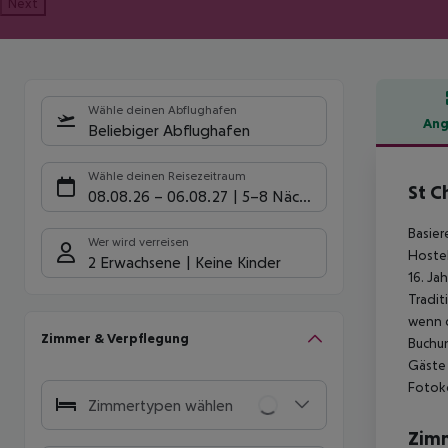
Next
Wähle deinen Abflughafen
Ang
Beliebiger Abflughafen
Hote
Wähle deinen Reisezeitraum
St C
08.08.26
–
06.08.27
5-8 Nächte
Basier
Wer wird verreisen
Hostel
2 Erwachsene
Keine Kinder
16. Ja
Tradit
wenn d
Zimmer & Verpflegung
Buchun
Gäste 
Fotoko
Zimmertypen wählen
Zim