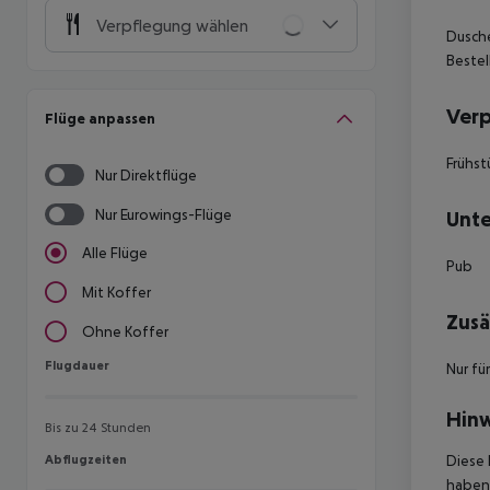
Verpflegung wählen
Dusche
Bestel
Ver
Flüge anpassen
Frühst
Nur Direktflüge
Nur Eurowings-Flüge
Unte
Alle Flüge
Pub
Mit Koffer
Zusä
Ohne Koffer
Flugdauer
Flugdauer
Nur fü
Hinw
Bis zu 24 Stunden
Abflugzeiten
Diese 
Abflugzeiten
haben,