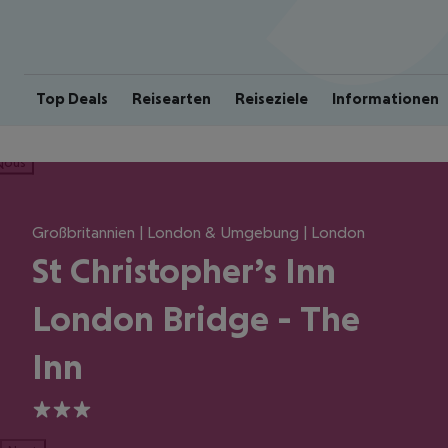
Top Deals
Reisearten
Reiseziele
Informationen
ious
Großbritannien | London & Umgebung | London
St Christopher’s Inn
London Bridge - The
Inn
3