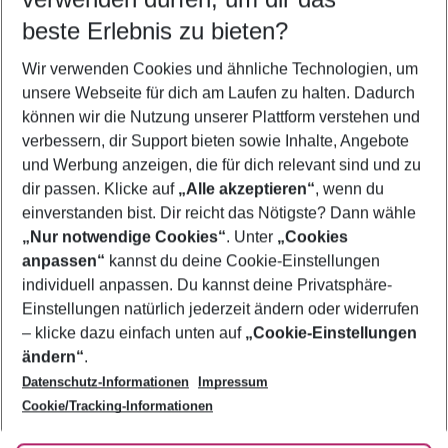
09.08.26
–
07.08.27
5-8 Nächte
beste Erlebnis zu bieten?
Wer wird verreisen
Wir verwenden Cookies und ähnliche Technologien, um
2 Erwachsene
Keine Kinder
unsere Webseite für dich am Laufen zu halten. Dadurch
können wir die Nutzung unserer Plattform verstehen und
Mehr Filter anzeigen
verbessern, dir Support bieten sowie Inhalte, Angebote
und Werbung anzeigen, die für dich relevant sind und zu
dir passen. Klicke auf
„Alle akzeptieren“
, wenn du
einverstanden bist. Dir reicht das Nötigste? Dann wähle
„Nur notwendige Cookies“
. Unter
„Cookies
anpassen“
kannst du deine Cookie-Einstellungen
Footer
Footer navigation
individuell anpassen. Du kannst deine Privatsphäre-
Über uns
Einstellungen natürlich jederzeit ändern oder widerrufen
AGB
– klicke dazu einfach unten auf
„Cookie-Einstellungen
Service & Hilfe
Bestpreisgarantie
ändern“
.
Datenschutz-Informationen
Impressum
Agenturbetreuung
Cookie-Einstellungen ändern
Folge uns
Barrierefreies Reisen
Cookie/Tracking-Informationen
Cookie-Richtlinie
Check-in
Datenschutz