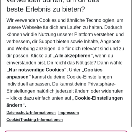
11.08.26
–
09.08.27
5-8 Nächte
beste Erlebnis zu bieten?
Wer wird verreisen
Wir verwenden Cookies und ähnliche Technologien, um
2 Erwachsene
Keine Kinder
unsere Webseite für dich am Laufen zu halten. Dadurch
können wir die Nutzung unserer Plattform verstehen und
Mehr Filter anzeigen
verbessern, dir Support bieten sowie Inhalte, Angebote
und Werbung anzeigen, die für dich relevant sind und zu
dir passen. Klicke auf
„Alle akzeptieren“
, wenn du
einverstanden bist. Dir reicht das Nötigste? Dann wähle
„Nur notwendige Cookies“
. Unter
„Cookies
anpassen“
kannst du deine Cookie-Einstellungen
Footer
Footer navigation
individuell anpassen. Du kannst deine Privatsphäre-
Über uns
Einstellungen natürlich jederzeit ändern oder widerrufen
AGB
– klicke dazu einfach unten auf
„Cookie-Einstellungen
Service & Hilfe
Bestpreisgarantie
ändern“
.
Datenschutz-Informationen
Impressum
Agenturbetreuung
Cookie-Einstellungen ändern
Folge uns
Barrierefreies Reisen
Cookie/Tracking-Informationen
Cookie-Richtlinie
Check-in
Datenschutz