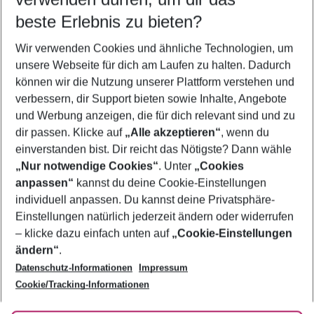
11.08.26
–
09.08.27
5-8 Nächte
beste Erlebnis zu bieten?
Wer wird verreisen
Wir verwenden Cookies und ähnliche Technologien, um
2 Erwachsene
Keine Kinder
unsere Webseite für dich am Laufen zu halten. Dadurch
können wir die Nutzung unserer Plattform verstehen und
Mehr Filter anzeigen
verbessern, dir Support bieten sowie Inhalte, Angebote
und Werbung anzeigen, die für dich relevant sind und zu
dir passen. Klicke auf
„Alle akzeptieren“
, wenn du
einverstanden bist. Dir reicht das Nötigste? Dann wähle
„Nur notwendige Cookies“
. Unter
„Cookies
anpassen“
kannst du deine Cookie-Einstellungen
Footer
Footer navigation
individuell anpassen. Du kannst deine Privatsphäre-
Über uns
Einstellungen natürlich jederzeit ändern oder widerrufen
AGB
– klicke dazu einfach unten auf
„Cookie-Einstellungen
Service & Hilfe
Bestpreisgarantie
ändern“
.
Datenschutz-Informationen
Impressum
Agenturbetreuung
Cookie-Einstellungen ändern
Folge uns
Barrierefreies Reisen
Cookie/Tracking-Informationen
Cookie-Richtlinie
Check-in
Datenschutz