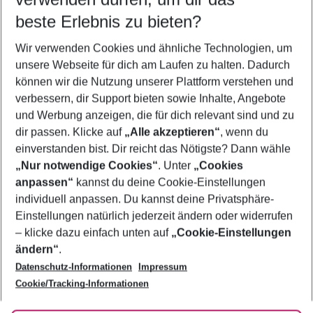
10.08.26
–
08.08.27
5-8 Nächte
beste Erlebnis zu bieten?
Wer wird verreisen
Wir verwenden Cookies und ähnliche Technologien, um
2 Erwachsene
Keine Kinder
unsere Webseite für dich am Laufen zu halten. Dadurch
können wir die Nutzung unserer Plattform verstehen und
Mehr Filter anzeigen
verbessern, dir Support bieten sowie Inhalte, Angebote
und Werbung anzeigen, die für dich relevant sind und zu
dir passen. Klicke auf
„Alle akzeptieren“
, wenn du
einverstanden bist. Dir reicht das Nötigste? Dann wähle
„Nur notwendige Cookies“
. Unter
„Cookies
anpassen“
kannst du deine Cookie-Einstellungen
Footer
Footer navigation
individuell anpassen. Du kannst deine Privatsphäre-
Über uns
Einstellungen natürlich jederzeit ändern oder widerrufen
AGB
– klicke dazu einfach unten auf
„Cookie-Einstellungen
Service & Hilfe
Bestpreisgarantie
ändern“
.
Datenschutz-Informationen
Impressum
Agenturbetreuung
Cookie-Einstellungen ändern
Folge uns
Barrierefreies Reisen
Cookie/Tracking-Informationen
Cookie-Richtlinie
Check-in
Datenschutz