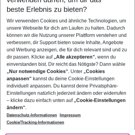
08.08.26
–
06.08.27
5-8 Nächte
beste Erlebnis zu bieten?
Wer wird verreisen
Wir verwenden Cookies und ähnliche Technologien, um
2 Erwachsene
Keine Kinder
unsere Webseite für dich am Laufen zu halten. Dadurch
können wir die Nutzung unserer Plattform verstehen und
Mehr Filter anzeigen
verbessern, dir Support bieten sowie Inhalte, Angebote
und Werbung anzeigen, die für dich relevant sind und zu
dir passen. Klicke auf
„Alle akzeptieren“
, wenn du
einverstanden bist. Dir reicht das Nötigste? Dann wähle
„Nur notwendige Cookies“
. Unter
„Cookies
anpassen“
kannst du deine Cookie-Einstellungen
Footer
Footer navigation
individuell anpassen. Du kannst deine Privatsphäre-
Über uns
Einstellungen natürlich jederzeit ändern oder widerrufen
AGB
– klicke dazu einfach unten auf
„Cookie-Einstellungen
Service & Hilfe
Bestpreisgarantie
ändern“
.
Datenschutz-Informationen
Impressum
Agenturbetreuung
Cookie-Einstellungen ändern
Folge uns
Barrierefreies Reisen
Cookie/Tracking-Informationen
Cookie-Richtlinie
Check-in
Datenschutz