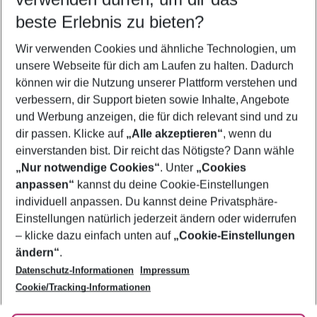
12.08.26
–
10.08.27
5-8 Nächte
beste Erlebnis zu bieten?
Wer wird verreisen
Wir verwenden Cookies und ähnliche Technologien, um
2 Erwachsene
Keine Kinder
unsere Webseite für dich am Laufen zu halten. Dadurch
können wir die Nutzung unserer Plattform verstehen und
Mehr Filter anzeigen
verbessern, dir Support bieten sowie Inhalte, Angebote
und Werbung anzeigen, die für dich relevant sind und zu
dir passen. Klicke auf
„Alle akzeptieren“
, wenn du
einverstanden bist. Dir reicht das Nötigste? Dann wähle
„Nur notwendige Cookies“
. Unter
„Cookies
anpassen“
kannst du deine Cookie-Einstellungen
Footer
Footer navigation
individuell anpassen. Du kannst deine Privatsphäre-
Über uns
Einstellungen natürlich jederzeit ändern oder widerrufen
AGB
– klicke dazu einfach unten auf
„Cookie-Einstellungen
Service & Hilfe
Bestpreisgarantie
ändern“
.
Datenschutz-Informationen
Impressum
Agenturbetreuung
Cookie-Einstellungen ändern
Folge uns
Barrierefreies Reisen
Cookie/Tracking-Informationen
Cookie-Richtlinie
Check-in
Datenschutz