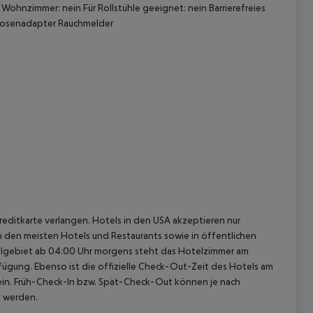
ohnzimmer: nein Für Rollstühle geeignet: nein Barrierefreies
kdosenadapter Rauchmelder
 akzeptieren
reditkarte verlangen. Hotels in den USA akzeptieren nur
In den meisten Hotels und Restaurants sowie in öffentlichen
elgebiet ab 04:00 Uhr morgens steht das Hotelzimmer am
rfügung. Ebenso ist die offizielle Check-Out-Zeit des Hotels am
g ein. Früh-Check-In bzw. Spät-Check-Out können je nach
t werden.