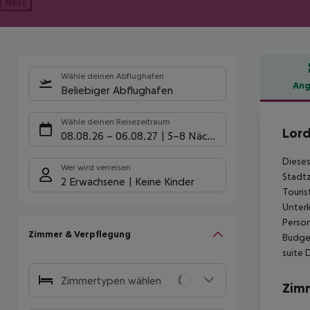
Next
Wähle deinen Abflughafen
Ang
Beliebiger Abflughafen
Hote
Wähle deinen Reisezeitraum
Lord
08.08.26
–
06.08.27
5-8 Nächte
Dieses
Wer wird verreisen
Stadtz
2 Erwachsene
Keine Kinder
Touris
Unterk
Person
Zimmer & Verpflegung
Budget
suite 
Zimmertypen wählen
Zim