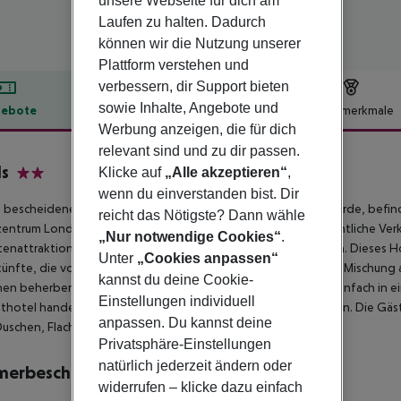
unsere Webseite für dich am
Laufen zu halten. Dadurch
können wir die Nutzung unserer
Plattform verstehen und
verbessern, dir Support bieten
sowie Inhalte, Angebote und
ebote
Hotelbeschreibung
Hotelmerkmale
Werbung anzeigen, die für dich
lbeschreibung
relevant sind und zu dir passen.
s
Klicke auf
„Alle akzeptieren“
,
2
wenn du einverstanden bist. Dir
 bescheidene Hotel, das Mitte des 19. Jahrhunderts erbaut wurde, befi
reicht das Nötigste? Dann wähle
entrum Londons entfernt. In der Nähe finden die Gäste öffentliche Verk
„Nur notwendige Cookies“
.
tenattraktionen und kulturellen Stätten der Stadt ermöglichen. Dieses Ho
Unter
„Cookies anpassen“
ünfte, die von Einzelzimmern bis zu Familienzimmern mit einer Mischung 
kannst du deine Cookie-
en beherbergen können. Die Zimmer sind sauber, frisch und einfach in ein
Einstellungen individuell
hotel handelt, ist es stolz darauf, etwas Besonderes zu bieten. Die 
anpassen. Du kannst deine
Duschen, Flachbildfernsehern und WLAN erwarten.
Privatsphäre-Einstellungen
natürlich jederzeit ändern oder
merbeschreibung
widerrufen – klicke dazu einfach