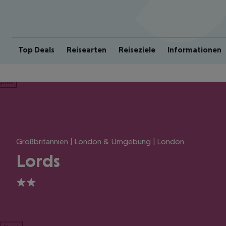
Top Deals
Reisearten
Reiseziele
Informationen
ious
Großbritannien | London & Umgebung | London
Lords
2