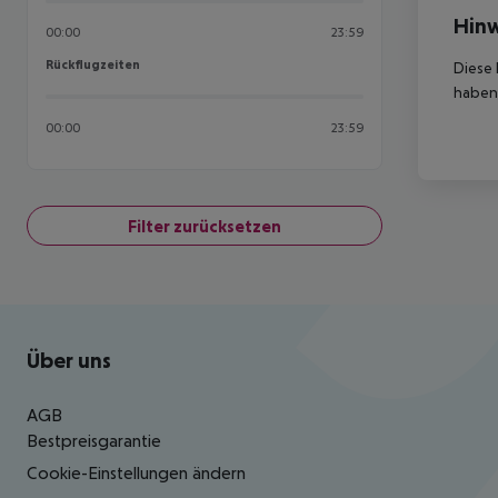
Hinw
00:00
23:59
Rückflugzeiten
Rückflugzeiten
Diese 
haben,
00:00
23:59
Filter zurücksetzen
Footer
Footer navigation
Über uns
AGB
Bestpreisgarantie
Cookie-Einstellungen ändern