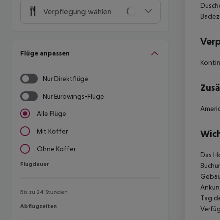
Dusche
Verpflegung wählen
Badezi
Ver
Flüge anpassen
Kontin
Nur Direktflüge
Zusä
Nur Eurowings-Flüge
Americ
Alle Flüge
Mit Koffer
Wich
Ohne Koffer
Das Ho
Flugdauer
Flugdauer
Buchun
Gebäud
Ankunf
Bis zu 24 Stunden
Tag de
Abflugzeiten
Abflugzeiten
Verfüg