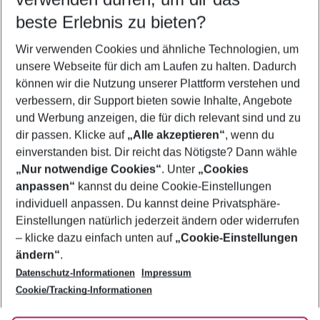
09.08.26
–
07.08.27
5-8 Nächte
beste Erlebnis zu bieten?
Wer wird verreisen
Wir verwenden Cookies und ähnliche Technologien, um
2 Erwachsene
Keine Kinder
unsere Webseite für dich am Laufen zu halten. Dadurch
können wir die Nutzung unserer Plattform verstehen und
Mehr Filter anzeigen
verbessern, dir Support bieten sowie Inhalte, Angebote
und Werbung anzeigen, die für dich relevant sind und zu
dir passen. Klicke auf
„Alle akzeptieren“
, wenn du
einverstanden bist. Dir reicht das Nötigste? Dann wähle
„Nur notwendige Cookies“
. Unter
„Cookies
anpassen“
kannst du deine Cookie-Einstellungen
Footer
Footer navigation
individuell anpassen. Du kannst deine Privatsphäre-
Über uns
Einstellungen natürlich jederzeit ändern oder widerrufen
AGB
– klicke dazu einfach unten auf
„Cookie-Einstellungen
Service & Hilfe
Bestpreisgarantie
ändern“
.
Datenschutz-Informationen
Impressum
Agenturbetreuung
Cookie-Einstellungen ändern
Folge uns
Barrierefreies Reisen
Cookie/Tracking-Informationen
Cookie-Richtlinie
Check-in
Datenschutz