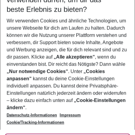
08.08.26
–
06.08.27
5-8 Nächte
beste Erlebnis zu bieten?
Wer wird verreisen
Wir verwenden Cookies und ähnliche Technologien, um
2 Erwachsene
Keine Kinder
unsere Webseite für dich am Laufen zu halten. Dadurch
können wir die Nutzung unserer Plattform verstehen und
Mehr Filter anzeigen
verbessern, dir Support bieten sowie Inhalte, Angebote
und Werbung anzeigen, die für dich relevant sind und zu
dir passen. Klicke auf
„Alle akzeptieren“
, wenn du
einverstanden bist. Dir reicht das Nötigste? Dann wähle
„Nur notwendige Cookies“
. Unter
„Cookies
anpassen“
kannst du deine Cookie-Einstellungen
Footer
Footer navigation
individuell anpassen. Du kannst deine Privatsphäre-
Über uns
Einstellungen natürlich jederzeit ändern oder widerrufen
AGB
– klicke dazu einfach unten auf
„Cookie-Einstellungen
Service & Hilfe
Bestpreisgarantie
ändern“
.
Datenschutz-Informationen
Impressum
Agenturbetreuung
Cookie-Einstellungen ändern
Folge uns
Barrierefreies Reisen
Cookie/Tracking-Informationen
Cookie-Richtlinie
Check-in
Datenschutz