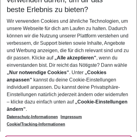
08.08.26
–
06.08.27
5-8 Nächte
beste Erlebnis zu bieten?
Wer wird verreisen
Wir verwenden Cookies und ähnliche Technologien, um
2 Erwachsene
Keine Kinder
unsere Webseite für dich am Laufen zu halten. Dadurch
können wir die Nutzung unserer Plattform verstehen und
Mehr Filter anzeigen
verbessern, dir Support bieten sowie Inhalte, Angebote
und Werbung anzeigen, die für dich relevant sind und zu
dir passen. Klicke auf
„Alle akzeptieren“
, wenn du
einverstanden bist. Dir reicht das Nötigste? Dann wähle
„Nur notwendige Cookies“
. Unter
„Cookies
anpassen“
kannst du deine Cookie-Einstellungen
Footer
Footer navigation
individuell anpassen. Du kannst deine Privatsphäre-
Über uns
Einstellungen natürlich jederzeit ändern oder widerrufen
AGB
– klicke dazu einfach unten auf
„Cookie-Einstellungen
Service & Hilfe
Bestpreisgarantie
ändern“
.
Datenschutz-Informationen
Impressum
Agenturbetreuung
Cookie-Einstellungen ändern
Folge uns
Barrierefreies Reisen
Cookie/Tracking-Informationen
Cookie-Richtlinie
Check-in
Datenschutz