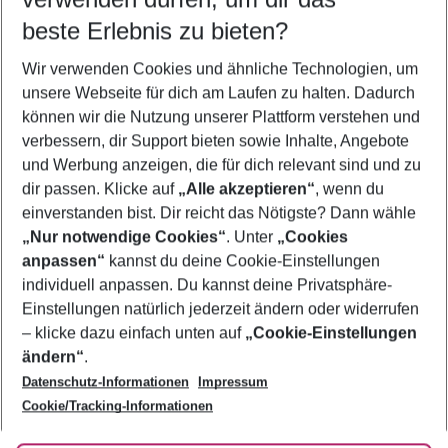
10.08.26
–
08.08.27
5-8 Nächte
beste Erlebnis zu bieten?
Wer wird verreisen
Wir verwenden Cookies und ähnliche Technologien, um
2 Erwachsene
Keine Kinder
unsere Webseite für dich am Laufen zu halten. Dadurch
können wir die Nutzung unserer Plattform verstehen und
Mehr Filter anzeigen
verbessern, dir Support bieten sowie Inhalte, Angebote
und Werbung anzeigen, die für dich relevant sind und zu
dir passen. Klicke auf
„Alle akzeptieren“
, wenn du
einverstanden bist. Dir reicht das Nötigste? Dann wähle
„Nur notwendige Cookies“
. Unter
„Cookies
anpassen“
kannst du deine Cookie-Einstellungen
Footer
Footer navigation
individuell anpassen. Du kannst deine Privatsphäre-
Über uns
Einstellungen natürlich jederzeit ändern oder widerrufen
AGB
– klicke dazu einfach unten auf
„Cookie-Einstellungen
Service & Hilfe
Bestpreisgarantie
ändern“
.
Datenschutz-Informationen
Impressum
Agenturbetreuung
Cookie-Einstellungen ändern
Folge uns
Barrierefreies Reisen
Cookie/Tracking-Informationen
Cookie-Richtlinie
Check-in
Datenschutz