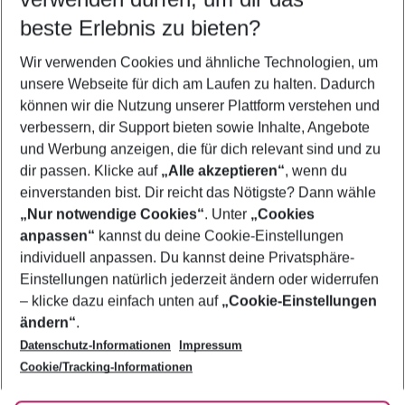
08.08.26
–
06.08.27
5-8 Nächte
beste Erlebnis zu bieten?
Wer wird verreisen
Wir verwenden Cookies und ähnliche Technologien, um
2 Erwachsene
Keine Kinder
unsere Webseite für dich am Laufen zu halten. Dadurch
können wir die Nutzung unserer Plattform verstehen und
Mehr Filter anzeigen
verbessern, dir Support bieten sowie Inhalte, Angebote
und Werbung anzeigen, die für dich relevant sind und zu
dir passen. Klicke auf
„Alle akzeptieren“
, wenn du
einverstanden bist. Dir reicht das Nötigste? Dann wähle
„Nur notwendige Cookies“
. Unter
„Cookies
anpassen“
kannst du deine Cookie-Einstellungen
Footer
Footer navigation
individuell anpassen. Du kannst deine Privatsphäre-
Über uns
Einstellungen natürlich jederzeit ändern oder widerrufen
AGB
– klicke dazu einfach unten auf
„Cookie-Einstellungen
Service & Hilfe
Bestpreisgarantie
ändern“
.
Datenschutz-Informationen
Impressum
Agenturbetreuung
Cookie-Einstellungen ändern
Folge uns
Barrierefreies Reisen
Cookie/Tracking-Informationen
Cookie-Richtlinie
Check-in
Datenschutz