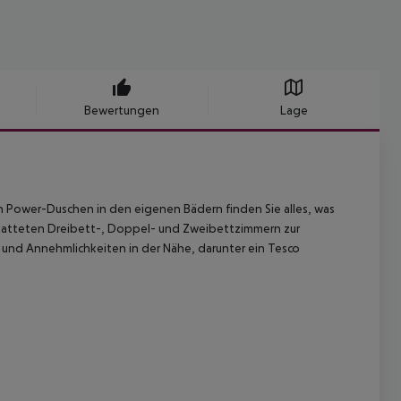
Bewertungen
Lage
n Power-Duschen in den eigenen Bädern finden Sie alles, was
statteten Dreibett-, Doppel- und Zweibettzimmern zur
l und Annehmlichkeiten in der Nähe, darunter ein Tesco