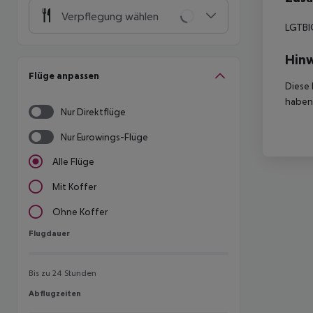
Verpflegung wählen
LGTBIQ
Hinw
Flüge anpassen
Diese 
haben,
Nur Direktflüge
Nur Eurowings-Flüge
Alle Flüge
Mit Koffer
Ohne Koffer
Flugdauer
Flugdauer
Bis zu 24 Stunden
Abflugzeiten
Abflugzeiten