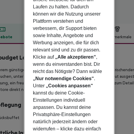
Laufen zu halten. Dadurch
können wir die Nutzung unserer
Plattform verstehen und
verbessern, dir Support bieten
sowie Inhalte, Angebote und
ebote
Hotelbeschreibung
Hotelmerkmale
Werbung anzeigen, die für dich
lbeschreibung
relevant sind und zu dir passen.
 budget London Barking
Klicke auf
„Alle akzeptieren“
,
2
wenn du einverstanden bist. Dir
erem günstigen Hotel in Barking mit 130 Gästezimmern und erfrischende
reicht das Nötigste? Dann wähle
auchen, unter einem Dach. Den Gästen steht eine Auswahl an gut ausge
„Nur notwendige Cookies“
.
ung, ein freundlicher Service rund um die Uhr, makellose Liebe zum Detai
Unter
„Cookies anpassen“
tore direkt nebenan.
kannst du deine Cookie-
Einstellungen individuell
pflegung
anpassen. Du kannst deine
Privatsphäre-Einstellungen
ücksbuffet
natürlich jederzeit ändern oder
widerrufen – klicke dazu einfach
tzliche Informationen