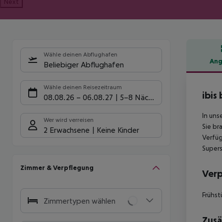
Next
Wähle deinen Abflughafen
Ang
Beliebiger Abflughafen
Hote
Wähle deinen Reisezeitraum
ibis
08.08.26
–
06.08.27
5-8 Nächte
In uns
Wer wird verreisen
Sie br
2 Erwachsene
Keine Kinder
Verfüg
Supers
Zimmer & Verpflegung
Ver
Frühst
Zimmertypen wählen
Zusä