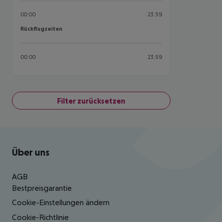
00:00
23:59
Rückflugzeiten
Rückflugzeiten
00:00
23:59
Filter zurücksetzen
Footer
Footer navigation
Über uns
AGB
Bestpreisgarantie
Cookie-Einstellungen ändern
Cookie-Richtlinie