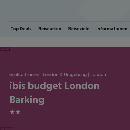
Top Deals
Reisearten
Reiseziele
Informationen
ious
Großbritannien | London & Umgebung | London
ibis budget London
Barking
2