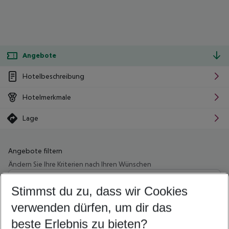
Angebote
Hotelbeschreibung
Hotelmerkmale
Lage
Angebote filtern
Ändern Sie Ihre Kriterien nach Ihren Wünschen
Wähle deinen Abflughafen
Beliebiger Abflughafen
Stimmst du zu, dass wir Cookies
verwenden dürfen, um dir das
Wähle deinen Reisezeitraum
10.08.26
–
08.08.27
5-8 Nächte
beste Erlebnis zu bieten?