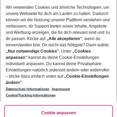
Wer wird verreisen
Wir verwenden Cookies und ähnliche Technologien, um
2 Erwachsene
Keine Kinder
unsere Webseite für dich am Laufen zu halten. Dadurch
können wir die Nutzung unserer Plattform verstehen und
Mehr Filter anzeigen
verbessern, dir Support bieten sowie Inhalte, Angebote
und Werbung anzeigen, die für dich relevant sind und zu
dir passen. Klicke auf
„Alle akzeptieren“
, wenn du
einverstanden bist. Dir reicht das Nötigste? Dann wähle
„Nur notwendige Cookies“
. Unter
„Cookies
anpassen“
kannst du deine Cookie-Einstellungen
Footer
Footer navigation
individuell anpassen. Du kannst deine Privatsphäre-
Über uns
Einstellungen natürlich jederzeit ändern oder widerrufen
AGB
– klicke dazu einfach unten auf
„Cookie-Einstellungen
Service & Hilfe
Bestpreisgarantie
ändern“
.
Datenschutz-Informationen
Impressum
Agenturbetreuung
Cookie-Einstellungen ändern
Folge uns
Barrierefreies Reisen
Cookie/Tracking-Informationen
Cookie-Richtlinie
Check-in
Datenschutz
FAQ
Fakten
Cookie anpassen
HanseMerkur Reiseversicherung
Flexibel buchen