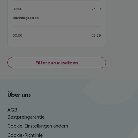
00:00
23:59
Rückflugzeiten
Rückflugzeiten
00:00
23:59
Filter zurücksetzen
Footer
Footer navigation
Über uns
AGB
Bestpreisgarantie
Cookie-Einstellungen ändern
Cookie-Richtlinie