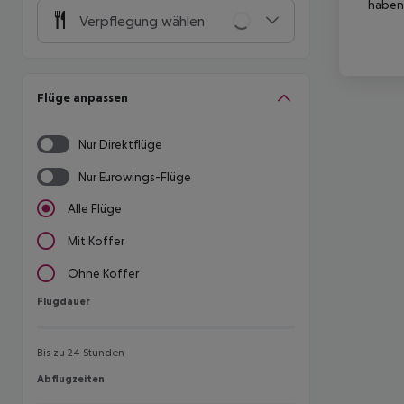
haben,
Verpflegung wählen
Flüge anpassen
Nur Direktflüge
Nur Eurowings-Flüge
Alle Flüge
Mit Koffer
Ohne Koffer
Flugdauer
Flugdauer
Bis zu 24 Stunden
Abflugzeiten
Abflugzeiten