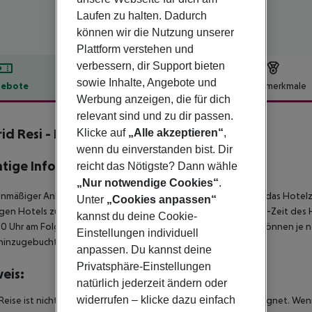
Laufen zu halten. Dadurch
können wir die Nutzung unserer
Plattform verstehen und
verbessern, dir Support bieten
sowie Inhalte, Angebote und
ebote
Hotelbeschreibung
Hotelmerkmale
Werbung anzeigen, die für dich
lbeschreibung
relevant sind und zu dir passen.
id Resi - Battersea
Klicke auf
„Alle akzeptieren“
,
4
wenn du einverstanden bist. Dir
tige Informationen
reicht das Nötigste? Dann wähle
„Nur notwendige Cookies“
.
anmäßiger Ankunft im Zielgebiet ab 04:00 Uhr morgens steht das Hotelz
Unter
„Cookies anpassen“
igen Hotels zur Verfügung. Ebenso ist die offizielle Check-Out-Zeit des 
kannst du deine Cookie-
00 Uhr am Folgetag ein. Früh-Check-In bzw. Spät-Check-Out können je n
Einstellungen individuell
hinzugebucht werden.
anpassen. Du kannst deine
Privatsphäre-Einstellungen
eis:
natürlich jederzeit ändern oder
widerrufen – klicke dazu einfach
Reise ist nicht für Personen mit eingeschränkter Mobilität geeignet. We