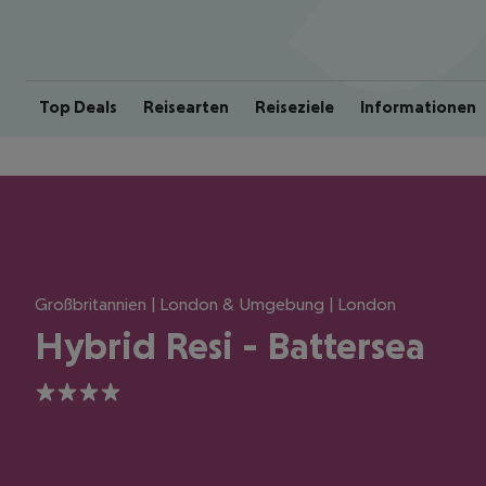
Top Deals
Reisearten
Reiseziele
Informationen
Großbritannien | London & Umgebung | London
Hybrid Resi - Battersea
4