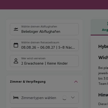
Wähle deinen Abflughafen
Ang
Beliebiger Abflughafen
Hote
Wähle deinen Reisezeitraum
Hybr
08.08.26
–
06.08.27
5-8 Nächte
Wich
Wer wird verreisen
2 Erwachsene
Keine Kinder
Bei pl
jeweil
bis 3:
Zimmer & Verpflegung
Team 
Hinw
Zimmertypen wählen
Diese 