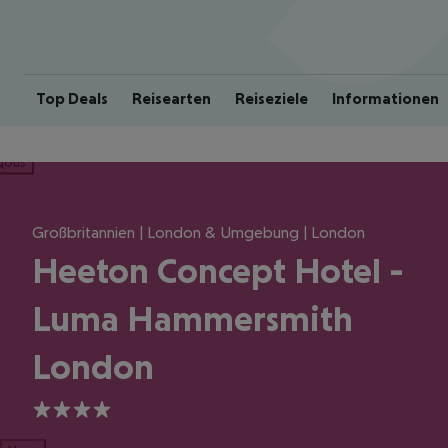
Top Deals
Reisearten
Reiseziele
Informationen
ious
Großbritannien | London & Umgebung | London
Heeton Concept Hotel -
Luma Hammersmith
London
4