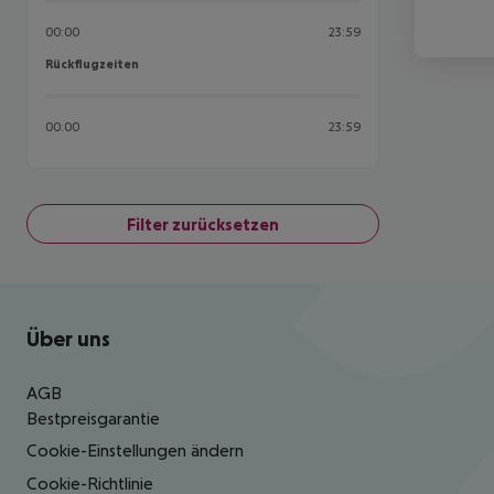
00:00
23:59
Rückflugzeiten
Rückflugzeiten
00:00
23:59
Filter zurücksetzen
Footer
Footer navigation
Über uns
AGB
Bestpreisgarantie
Cookie-Einstellungen ändern
Cookie-Richtlinie