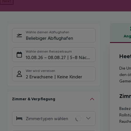
Next
Wähle deinen Abflughafen
Ang
Beliebiger Abflughafen
Hote
Wähle deinen Reisezeitraum
Hee
10.08.26
–
08.08.27
5-8 Nächte
Die Un
Wer wird verreisen
den ö
2 Erwachsene
Keine Kinder
Gemein
Zim
Zimmer & Verpflegung
Badezi
Rollst
Zimmertypen wählen
Rauche