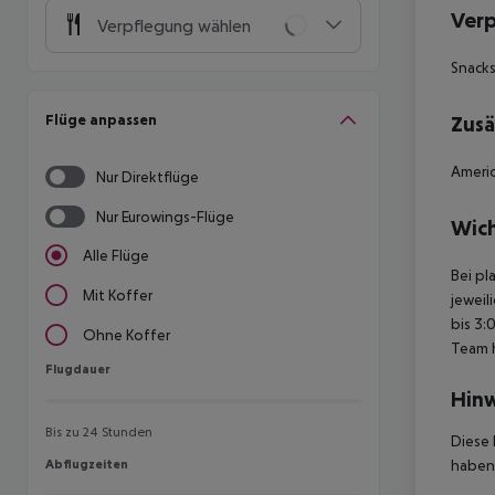
Ver
Verpflegung wählen
Snack
Flüge anpassen
Zusä
Americ
Nur Direktflüge
Nur Eurowings-Flüge
Wich
Alle Flüge
Bei pl
Mit Koffer
jeweil
bis 3:
Ohne Koffer
Team 
Flugdauer
Flugdauer
Hinw
Bis zu 24 Stunden
Diese 
Abflugzeiten
haben,
Abflugzeiten