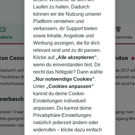
Laufen zu halten. Dadurch
können wir die Nutzung unserer
Plattform verstehen und
verbessern, dir Support bieten
sowie Inhalte, Angebote und
ebote
Hotelbeschreibung
Hotelmerkmale
Werbung anzeigen, die für dich
lbeschreibung
relevant sind und zu dir passen.
ton Concept Hotel - Luma Hammersmith London
Klicke auf
„Alle akzeptieren“
,
4
wenn du einverstanden bist. Dir
terkunft umfasst 87 gemütliche Zimmer. Diese Einrichtung wurde 2017 er
reicht das Nötigste? Dann wähle
ffentlichen Bereichen des Heeton Concept Hotel-Luma Hammersmith nut
„Nur notwendige Cookies“
.
schaftsbereiche im Heeton Concept Hotel-Luma Hammersmith sind für R
Unter
„Cookies anpassen“
kannst du deine Cookie-
merbeschreibung
Einstellungen individuell
anpassen. Du kannst deine
mmer: 1 Haartrockner Direktwahltelefon Fernseher Internetzugang: nein I
Privatsphäre-Einstellungen
ühle geeignet Barrierefreies Badezimmer: nein WLAN-Internetzugang Wieg
natürlich jederzeit ändern oder
rzimmer: nein
widerrufen – klicke dazu einfach