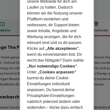
unsere Webseite für dich am
Laufen zu halten. Dadurch
können wir die Nutzung unserer
Plattform verstehen und
verbessern, dir Support bieten
ebote
Hotelbeschreibung
Hotelmerkmale
sowie Inhalte, Angebote und
Werbung anzeigen, die für dich
lbeschreibung
relevant sind und zu dir passen.
ge The Portland
Klicke auf
„Alle akzeptieren“
,
4
wenn du einverstanden bist. Dir
 Hotel genießt eine erstklassige Lage im Herzen des wunderschönen Sta
reicht das Nötigste? Dann wähle
, Oxford Street, dem West End und vielen der Top-Attraktionen London
„Nur notwendige Cookies“
.
nung von stilvollen Einkaufsmöglichkeiten, herrlichen Restaurants und 
Unter
„Cookies anpassen“
öse Hotel im Boutique-Stil zeichnet sich durch ein faszinierendes Design
kannst du deine Cookie-
gen Besucher mit Anmut und Haltung. Die Zimmer sind gut mit moderne
Einstellungen individuell
rbildlichen Einrichtungen und Dienstleistungen des Hotels zu nutzen.
anpassen. Du kannst deine
Privatsphäre-Einstellungen
merbeschreibung
natürlich jederzeit ändern oder
widerrufen – klicke dazu einfach
mmer Dusche Badewanne Haartrockner Fernseher Kochnische Minikühlsch