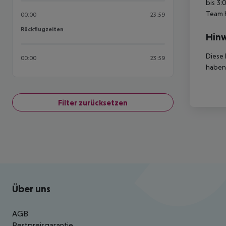
bis 3:
Team 
00:00
23:59
Rückflugzeiten
Rückflugzeiten
Hinw
Diese 
00:00
23:59
haben,
Filter zurücksetzen
Footer
Footer navigation
Über uns
AGB
Bestpreisgarantie