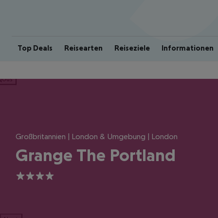
Top Deals
Reisearten
Reiseziele
Informationen
ious
Großbritannien | London & Umgebung | London
Grange The Portland
4