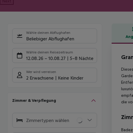
Next
Wähle deinen Abflughafen
Ang
Beliebiger Abflughafen
Hote
Wähle deinen Reisezeitraum
Gran
12.08.26
–
10.08.27
5-8 Nächte
Dieses
Wer wird verreisen
Garden
2 Erwachsene
Keine Kinder
Entfer
luxuri
empfan
Zimmer & Verpflegung
die vo
Zim
Zimmertypen wählen
Badezi