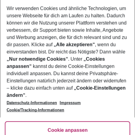
Wer wird verreisen
Wir verwenden Cookies und ähnliche Technologien, um
2 Erwachsene
Keine Kinder
unsere Webseite für dich am Laufen zu halten. Dadurch
können wir die Nutzung unserer Plattform verstehen und
Mehr Filter anzeigen
verbessern, dir Support bieten sowie Inhalte, Angebote
und Werbung anzeigen, die für dich relevant sind und zu
dir passen. Klicke auf
„Alle akzeptieren“
, wenn du
einverstanden bist. Dir reicht das Nötigste? Dann wähle
„Nur notwendige Cookies“
. Unter
„Cookies
anpassen“
kannst du deine Cookie-Einstellungen
Footer
Footer navigation
individuell anpassen. Du kannst deine Privatsphäre-
Über uns
Einstellungen natürlich jederzeit ändern oder widerrufen
AGB
– klicke dazu einfach unten auf
„Cookie-Einstellungen
Service & Hilfe
Bestpreisgarantie
ändern“
.
Datenschutz-Informationen
Impressum
Agenturbetreuung
Cookie-Einstellungen ändern
Folge uns
Barrierefreies Reisen
Cookie/Tracking-Informationen
Cookie-Richtlinie
Check-in
Datenschutz
FAQ
Fakten
Cookie anpassen
HanseMerkur Reiseversicherung
Flexibel buchen