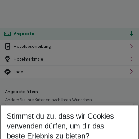
Angebote
Hotelbeschreibung
Hotelmerkmale
Lage
Angebote filtern
Ändern Sie Ihre Kriterien nach Ihren Wünschen
Wähle deinen Abflughafen
Beliebiger Abflughafen
Stimmst du zu, dass wir Cookies
verwenden dürfen, um dir das
Wähle deinen Reisezeitraum
11.08.26
–
09.08.27
5-8 Nächte
beste Erlebnis zu bieten?