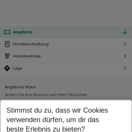
Angebote
Hotelbeschreibung
Hotelmerkmale
Lage
Angebote filtern
Ändern Sie Ihre Kriterien nach Ihren Wünschen
Wähle deinen Abflughafen
Beliebiger Abflughafen
Stimmst du zu, dass wir Cookies
verwenden dürfen, um dir das
Wähle deinen Reisezeitraum
10.08.26
–
08.08.27
5-8 Nächte
beste Erlebnis zu bieten?