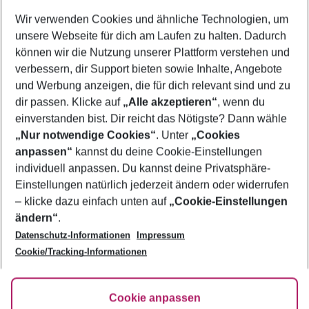
Wer wird verreisen
Wir verwenden Cookies und ähnliche Technologien, um
2 Erwachsene
Keine Kinder
unsere Webseite für dich am Laufen zu halten. Dadurch
können wir die Nutzung unserer Plattform verstehen und
Mehr Filter anzeigen
verbessern, dir Support bieten sowie Inhalte, Angebote
und Werbung anzeigen, die für dich relevant sind und zu
dir passen. Klicke auf
„Alle akzeptieren“
, wenn du
einverstanden bist. Dir reicht das Nötigste? Dann wähle
„Nur notwendige Cookies“
. Unter
„Cookies
anpassen“
kannst du deine Cookie-Einstellungen
Footer
Footer navigation
individuell anpassen. Du kannst deine Privatsphäre-
Über uns
Einstellungen natürlich jederzeit ändern oder widerrufen
AGB
– klicke dazu einfach unten auf
„Cookie-Einstellungen
Service & Hilfe
Bestpreisgarantie
ändern“
.
Datenschutz-Informationen
Impressum
Agenturbetreuung
Cookie-Einstellungen ändern
Folge uns
Barrierefreies Reisen
Cookie/Tracking-Informationen
Cookie-Richtlinie
Check-in
Datenschutz
FAQ
Fakten
Cookie anpassen
HanseMerkur Reiseversicherung
Flexibel buchen