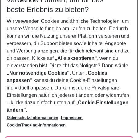
09.08.26
–
07.08.27
5-8 Nächte
beste Erlebnis zu bieten?
Wer wird verreisen
Wir verwenden Cookies und ähnliche Technologien, um
2 Erwachsene
Keine Kinder
unsere Webseite für dich am Laufen zu halten. Dadurch
können wir die Nutzung unserer Plattform verstehen und
Mehr Filter anzeigen
verbessern, dir Support bieten sowie Inhalte, Angebote
und Werbung anzeigen, die für dich relevant sind und zu
dir passen. Klicke auf
„Alle akzeptieren“
, wenn du
einverstanden bist. Dir reicht das Nötigste? Dann wähle
„Nur notwendige Cookies“
. Unter
„Cookies
anpassen“
kannst du deine Cookie-Einstellungen
Footer
Footer navigation
individuell anpassen. Du kannst deine Privatsphäre-
Über uns
Einstellungen natürlich jederzeit ändern oder widerrufen
AGB
– klicke dazu einfach unten auf
„Cookie-Einstellungen
Service & Hilfe
Bestpreisgarantie
ändern“
.
Datenschutz-Informationen
Impressum
Agenturbetreuung
Cookie-Einstellungen ändern
Folge uns
Barrierefreies Reisen
Cookie/Tracking-Informationen
Cookie-Richtlinie
Check-in
Datenschutz