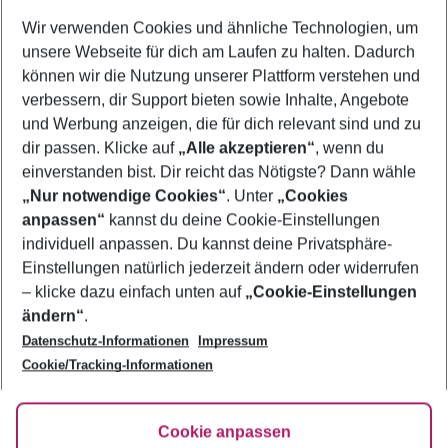
Wer wird verreisen
Wir verwenden Cookies und ähnliche Technologien, um
2 Erwachsene
Keine Kinder
unsere Webseite für dich am Laufen zu halten. Dadurch
können wir die Nutzung unserer Plattform verstehen und
Mehr Filter anzeigen
verbessern, dir Support bieten sowie Inhalte, Angebote
und Werbung anzeigen, die für dich relevant sind und zu
dir passen. Klicke auf
„Alle akzeptieren“
, wenn du
einverstanden bist. Dir reicht das Nötigste? Dann wähle
„Nur notwendige Cookies“
. Unter
„Cookies
anpassen“
kannst du deine Cookie-Einstellungen
Footer
Footer navigation
individuell anpassen. Du kannst deine Privatsphäre-
Über uns
Einstellungen natürlich jederzeit ändern oder widerrufen
AGB
– klicke dazu einfach unten auf
„Cookie-Einstellungen
Service & Hilfe
Bestpreisgarantie
ändern“
.
Datenschutz-Informationen
Impressum
Agenturbetreuung
Cookie-Einstellungen ändern
Folge uns
Barrierefreies Reisen
Cookie/Tracking-Informationen
Cookie-Richtlinie
Check-in
Datenschutz
FAQ
Fakten
Cookie anpassen
HanseMerkur Reiseversicherung
Flexibel buchen