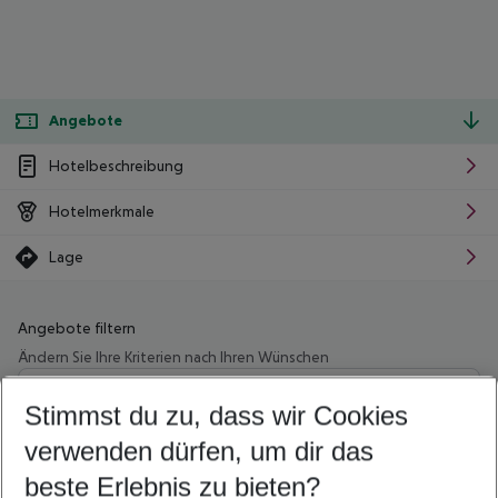
Angebote
Hotelbeschreibung
Hotelmerkmale
Lage
Angebote filtern
Ändern Sie Ihre Kriterien nach Ihren Wünschen
Wähle deinen Abflughafen
Beliebiger Abflughafen
Stimmst du zu, dass wir Cookies
verwenden dürfen, um dir das
Wähle deinen Reisezeitraum
09.08.26
–
07.08.27
5-8 Nächte
beste Erlebnis zu bieten?