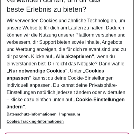
11.08.26
–
09.08.27
5-8 Nächte
beste Erlebnis zu bieten?
Wer wird verreisen
Wir verwenden Cookies und ähnliche Technologien, um
2 Erwachsene
Keine Kinder
unsere Webseite für dich am Laufen zu halten. Dadurch
können wir die Nutzung unserer Plattform verstehen und
Mehr Filter anzeigen
verbessern, dir Support bieten sowie Inhalte, Angebote
und Werbung anzeigen, die für dich relevant sind und zu
dir passen. Klicke auf
„Alle akzeptieren“
, wenn du
einverstanden bist. Dir reicht das Nötigste? Dann wähle
„Nur notwendige Cookies“
. Unter
„Cookies
anpassen“
kannst du deine Cookie-Einstellungen
Footer
Footer navigation
individuell anpassen. Du kannst deine Privatsphäre-
Über uns
Einstellungen natürlich jederzeit ändern oder widerrufen
AGB
– klicke dazu einfach unten auf
„Cookie-Einstellungen
Service & Hilfe
Bestpreisgarantie
ändern“
.
Datenschutz-Informationen
Impressum
Agenturbetreuung
Cookie-Einstellungen ändern
Folge uns
Barrierefreies Reisen
Cookie/Tracking-Informationen
Cookie-Richtlinie
Check-in
Datenschutz