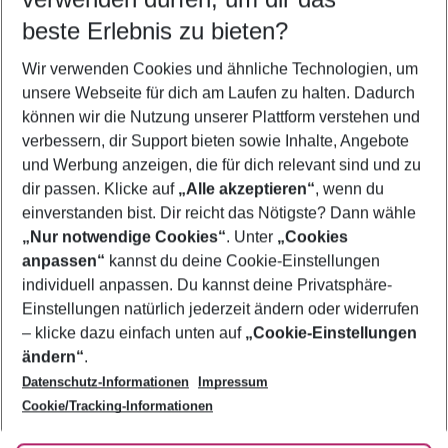
11.08.26
–
09.08.27
5-8 Nächte
beste Erlebnis zu bieten?
Wer wird verreisen
Wir verwenden Cookies und ähnliche Technologien, um
2 Erwachsene
Keine Kinder
unsere Webseite für dich am Laufen zu halten. Dadurch
können wir die Nutzung unserer Plattform verstehen und
Mehr Filter anzeigen
verbessern, dir Support bieten sowie Inhalte, Angebote
und Werbung anzeigen, die für dich relevant sind und zu
dir passen. Klicke auf
„Alle akzeptieren“
, wenn du
einverstanden bist. Dir reicht das Nötigste? Dann wähle
„Nur notwendige Cookies“
. Unter
„Cookies
anpassen“
kannst du deine Cookie-Einstellungen
Footer
Footer navigation
individuell anpassen. Du kannst deine Privatsphäre-
Über uns
Einstellungen natürlich jederzeit ändern oder widerrufen
AGB
– klicke dazu einfach unten auf
„Cookie-Einstellungen
Service & Hilfe
Bestpreisgarantie
ändern“
.
Datenschutz-Informationen
Impressum
Agenturbetreuung
Cookie-Einstellungen ändern
Folge uns
Barrierefreies Reisen
Cookie/Tracking-Informationen
Cookie-Richtlinie
Check-in
Datenschutz