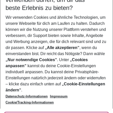
08.08.26
–
06.08.27
5-8 Nächte
beste Erlebnis zu bieten?
Wer wird verreisen
Wir verwenden Cookies und ähnliche Technologien, um
2 Erwachsene
Keine Kinder
unsere Webseite für dich am Laufen zu halten. Dadurch
können wir die Nutzung unserer Plattform verstehen und
Mehr Filter anzeigen
verbessern, dir Support bieten sowie Inhalte, Angebote
und Werbung anzeigen, die für dich relevant sind und zu
dir passen. Klicke auf
„Alle akzeptieren“
, wenn du
einverstanden bist. Dir reicht das Nötigste? Dann wähle
„Nur notwendige Cookies“
. Unter
„Cookies
anpassen“
kannst du deine Cookie-Einstellungen
Footer
Footer navigation
individuell anpassen. Du kannst deine Privatsphäre-
Über uns
Einstellungen natürlich jederzeit ändern oder widerrufen
AGB
– klicke dazu einfach unten auf
„Cookie-Einstellungen
Service & Hilfe
Bestpreisgarantie
ändern“
.
Datenschutz-Informationen
Impressum
Agenturbetreuung
Cookie-Einstellungen ändern
Folge uns
Barrierefreies Reisen
Cookie/Tracking-Informationen
Cookie-Richtlinie
Check-in
Datenschutz