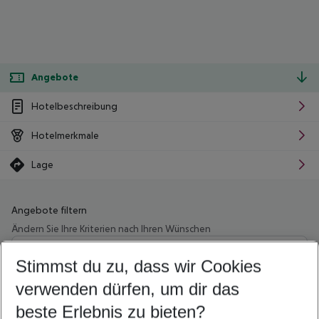
Angebote
Hotelbeschreibung
Hotelmerkmale
Lage
Angebote filtern
Ändern Sie Ihre Kriterien nach Ihren Wünschen
Wähle deinen Abflughafen
Beliebiger Abflughafen
Stimmst du zu, dass wir Cookies
verwenden dürfen, um dir das
Wähle deinen Reisezeitraum
08.08.26
–
06.08.27
5-8 Nächte
beste Erlebnis zu bieten?