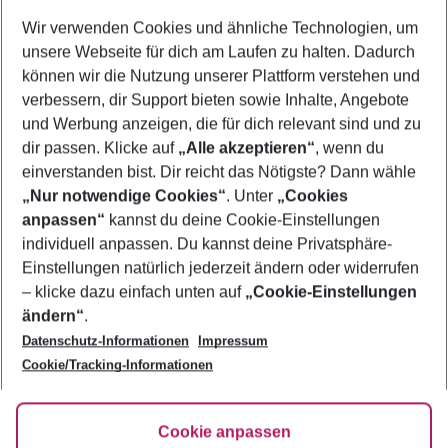
Wer wird verreisen
Wir verwenden Cookies und ähnliche Technologien, um
2 Erwachsene
Keine Kinder
unsere Webseite für dich am Laufen zu halten. Dadurch
können wir die Nutzung unserer Plattform verstehen und
Mehr Filter anzeigen
verbessern, dir Support bieten sowie Inhalte, Angebote
und Werbung anzeigen, die für dich relevant sind und zu
dir passen. Klicke auf
„Alle akzeptieren“
, wenn du
einverstanden bist. Dir reicht das Nötigste? Dann wähle
„Nur notwendige Cookies“
. Unter
„Cookies
anpassen“
kannst du deine Cookie-Einstellungen
Footer
Footer navigation
individuell anpassen. Du kannst deine Privatsphäre-
Über uns
Einstellungen natürlich jederzeit ändern oder widerrufen
AGB
– klicke dazu einfach unten auf
„Cookie-Einstellungen
Service & Hilfe
Bestpreisgarantie
ändern“
.
Datenschutz-Informationen
Impressum
Agenturbetreuung
Cookie-Einstellungen ändern
Folge uns
Barrierefreies Reisen
Cookie/Tracking-Informationen
Cookie-Richtlinie
Check-in
Datenschutz
FAQ
Fakten
Cookie anpassen
HanseMerkur Reiseversicherung
Flexibel buchen