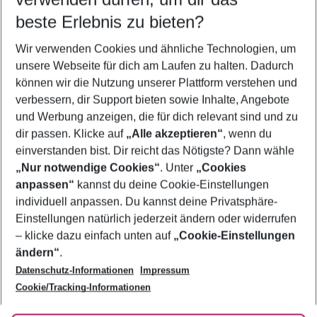
09.08.26
–
07.08.27
5-8 Nächte
beste Erlebnis zu bieten?
Wer wird verreisen
Wir verwenden Cookies und ähnliche Technologien, um
2 Erwachsene
Keine Kinder
unsere Webseite für dich am Laufen zu halten. Dadurch
können wir die Nutzung unserer Plattform verstehen und
Mehr Filter anzeigen
verbessern, dir Support bieten sowie Inhalte, Angebote
und Werbung anzeigen, die für dich relevant sind und zu
dir passen. Klicke auf
„Alle akzeptieren“
, wenn du
einverstanden bist. Dir reicht das Nötigste? Dann wähle
„Nur notwendige Cookies“
. Unter
„Cookies
anpassen“
kannst du deine Cookie-Einstellungen
Footer
Footer navigation
individuell anpassen. Du kannst deine Privatsphäre-
Über uns
Einstellungen natürlich jederzeit ändern oder widerrufen
AGB
– klicke dazu einfach unten auf
„Cookie-Einstellungen
Service & Hilfe
Bestpreisgarantie
ändern“
.
Datenschutz-Informationen
Impressum
Agenturbetreuung
Cookie-Einstellungen ändern
Folge uns
Barrierefreies Reisen
Cookie/Tracking-Informationen
Cookie-Richtlinie
Check-in
Datenschutz