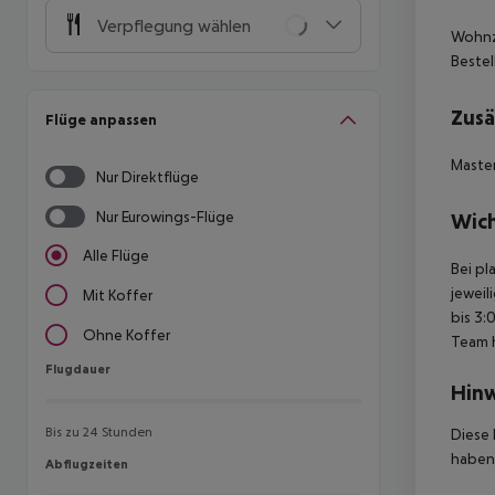
Verpflegung wählen
Wohnzi
Bestel
Zusä
Flüge anpassen
Master
Nur Direktflüge
Nur Eurowings-Flüge
Wich
Alle Flüge
Bei pl
jeweil
Mit Koffer
bis 3:
Ohne Koffer
Team 
Flugdauer
Flugdauer
Hinw
Bis zu 24 Stunden
Diese 
haben,
Abflugzeiten
Abflugzeiten