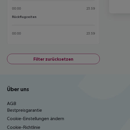
00:00
23:59
Rückflugzeiten
Rückflugzeiten
00:00
23:59
Filter zurücksetzen
Footer
Footer navigation
Über uns
AGB
Bestpreisgarantie
Cookie-Einstellungen ändern
Cookie-Richtlinie