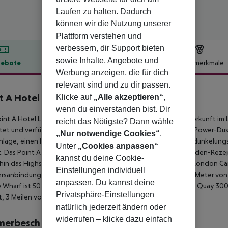
Laufen zu halten. Dadurch
können wir die Nutzung unserer
Plattform verstehen und
verbessern, dir Support bieten
sowie Inhalte, Angebote und
ebote
Hotelbeschreibung
Hotelmerkmale
Werbung anzeigen, die für dich
lbeschreibung
relevant sind und zu dir passen.
t A Hotel Canary Wharf
Klicke auf
„Alle akzeptieren“
,
3
wenn du einverstanden bist. Dir
int A Hotel London Canary Wharf bietet eine preiswerte Unterkunft im 
reicht das Nötigste? Dann wähle
tet und verfügt über ein bequemes Bett, ein eigenes Bad mit Power-D
„Nur notwendige Cookies“
.
nlage, einen Flachbild-TV mit 240 Kanälen und einen Safe. Verdunkelung
Unter
„Cookies anpassen“
t. Das Point A Hotel London Canary Wharf bietet eine 24-Stunden-Rez
kannst du deine Cookie-
hin das Highspeed-WLAN nutzen können. Das Point A Hotel London Canar
Einstellungen individuell
rsanbindungen. Die U-Bahn-Station Canary Wharf ist nur 600 Meter von 
anpassen. Du kannst deine
 Wharf ist 500 Meter entfernt und die DLR-Station West India Quay 300
Privatsphäre-Einstellungen
t, 3 Meilen von der Unterkunft entfernt.
natürlich jederzeit ändern oder
widerrufen – klicke dazu einfach
merbeschreibung