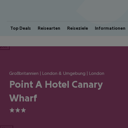
Top Deals
Reisearten
Reiseziele
Informationen
ious
Großbritannien | London & Umgebung | London
Point A Hotel Canary
Wharf
3