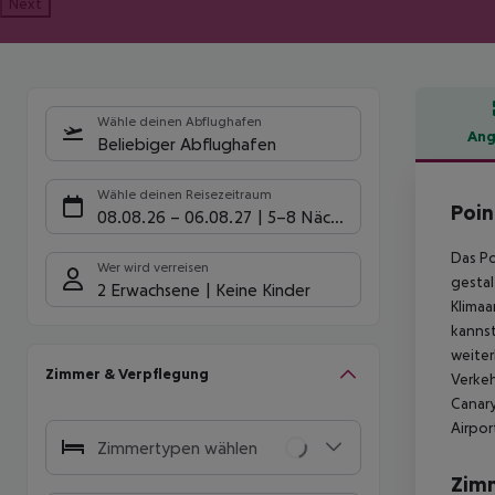
Next
Wähle deinen Abflughafen
Ang
Beliebiger Abflughafen
Hote
Wähle deinen Reisezeitraum
Poin
08.08.26
–
06.08.27
5-8 Nächte
Das Po
Wer wird verreisen
gestal
2 Erwachsene
Keine Kinder
Klimaa
kanns
weiter
Zimmer & Verpflegung
Verkeh
Canary
Airpor
Zimmertypen wählen
Zim