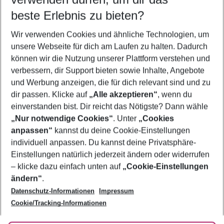
08.08.26
–
06.08.27
5-8 Nächte
beste Erlebnis zu bieten?
Wer wird verreisen
Wir verwenden Cookies und ähnliche Technologien, um
2 Erwachsene
Keine Kinder
unsere Webseite für dich am Laufen zu halten. Dadurch
können wir die Nutzung unserer Plattform verstehen und
Mehr Filter anzeigen
verbessern, dir Support bieten sowie Inhalte, Angebote
und Werbung anzeigen, die für dich relevant sind und zu
dir passen. Klicke auf
„Alle akzeptieren“
, wenn du
einverstanden bist. Dir reicht das Nötigste? Dann wähle
„Nur notwendige Cookies“
. Unter
„Cookies
anpassen“
kannst du deine Cookie-Einstellungen
Footer
Footer navigation
individuell anpassen. Du kannst deine Privatsphäre-
Über uns
Einstellungen natürlich jederzeit ändern oder widerrufen
AGB
– klicke dazu einfach unten auf
„Cookie-Einstellungen
Service & Hilfe
Bestpreisgarantie
ändern“
.
Datenschutz-Informationen
Impressum
Agenturbetreuung
Cookie-Einstellungen ändern
Folge uns
Barrierefreies Reisen
Cookie/Tracking-Informationen
Cookie-Richtlinie
Check-in
Datenschutz