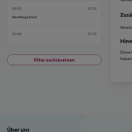
00:00
23:59
Zusä
Rückflugzeiten
Rückflugzeiten
Americ
00:00
23:59
Hinw
Diese 
haben,
Filter zurücksetzen
Footer
Footer navigation
Über uns