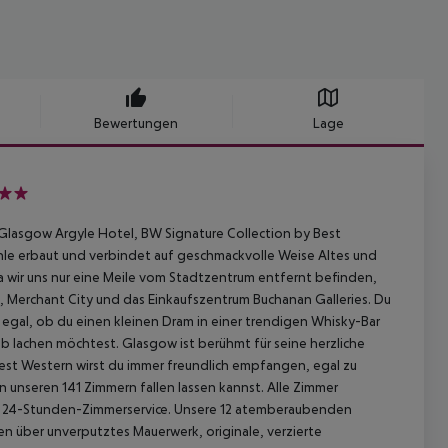
Bewertungen
Lage
 Glasgow Argyle Hotel, BW Signature Collection by Best
hle erbaut und verbindet auf geschmackvolle Weise Altes und
Da wir uns nur eine Meile vom Stadtzentrum entfernt befinden,
 Merchant City und das Einkaufszentrum Buchanan Galleries. Du
egal, ob du einen kleinen Dram in einer trendigen Whisky-Bar
 lachen möchtest. Glasgow ist berühmt für seine herzliche
est Western wirst du immer freundlich empfangen, egal zu
n unseren 141 Zimmern fallen lassen kannst. Alle Zimmer
n 24-Stunden-Zimmerservice. Unsere 12 atemberaubenden
n über unverputztes Mauerwerk, originale, verzierte