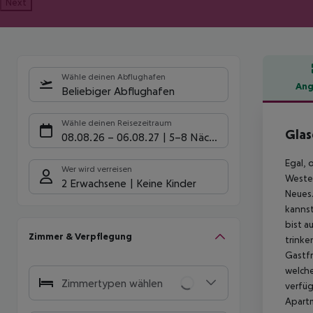
Next
Wähle deinen Abflughafen
Ang
Beliebiger Abflughafen
Hote
Wähle deinen Reisezeitraum
Glas
08.08.26
–
06.08.27
5-8 Nächte
Egal, 
Wer wird verreisen
Wester
2 Erwachsene
Keine Kinder
Neues.
kannst
bist a
Zimmer & Verpflegung
trinke
Gastfr
welche
Zimmertypen wählen
verfüg
Apartm