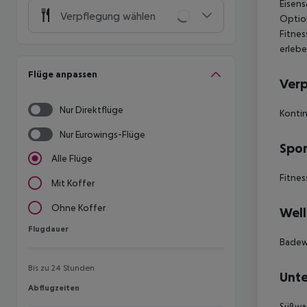
Eisens
Verpflegung wählen
Option
Fitnes
erlebe
Flüge anpassen
Ver
Nur Direktflüge
Kontin
Nur Eurowings-Flüge
Spor
Alle Flüge
Fitnes
Mit Koffer
Ohne Koffer
Well
Flugdauer
Flugdauer
Badew
Bis zu 24 Stunden
Unte
Abflugzeiten
Abflugzeiten
Süßwas