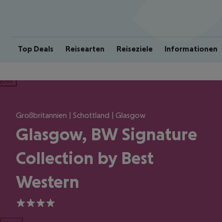
Top Deals
Reisearten
Reiseziele
Informationen
ious
Großbritannien | Schottland | Glasgow
Glasgow, BW Signature
Collection by Best
Western
4