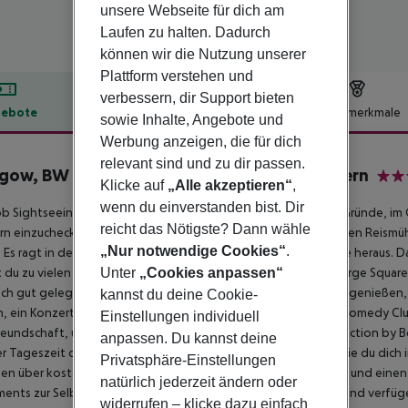
unsere Webseite für dich am
Laufen zu halten. Dadurch
können wir die Nutzung unserer
Plattform verstehen und
verbessern, dir Support bieten
ebote
Hotelbeschreibung
Hotelmerkmale
sowie Inhalte, Angebote und
lbeschreibung
Werbung anzeigen, die für dich
relevant sind und zu dir passen.
gow, BW Signature Collection by Best Western
Klicke auf
„Alle akzeptieren“
,
4
wenn du einverstanden bist. Dir
ob Sightseeing, Shopping, Sport oder Business, es gibt viele Gründe, im
reicht das Nötigste? Dann wähle
n einzuchecken. Das Hotel wurde an der Stelle einer ehemaligen Reismü
„Nur notwendige Cookies“
.
 Es ragt in der Skyline von Glasgow in der Nähe des River Clyde heraus. 
 du zu vielen Attraktionen von Glasgow gehen, darunter George Square,
Unter
„Cookies anpassen“
uch gut gelegen, um das fantastische Nachtleben der Stadt zu genießen, 
kannst du deine Cookie-
n, ein Konzert in The SSE Hydro besuchen oder im The Stand Comedy Club
Einstellungen individuell
eundschaft, und im Glasgow Argyle Hotel, BW Signature Collection by B
anpassen. Du kannst deine
r Tageszeit du anreist. Wir haben super bequeme Betten, in die du dich i
Privatsphäre-Einstellungen
en über kostenfreies WLAN, große Plasma-Flachbildfernseher und eine
natürlich jederzeit ändern oder
ents zur Selbstverpflegung befinden sich in der alten Mühle und verfüge
widerrufen – klicke dazu einfach